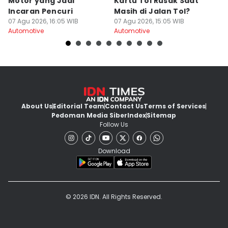
Motor yang Jadi
Kartu Tol Rusak Saat
T
Editor
Incaran Pencuri
Masih di Jalan Tol?
F
Uswatun Khasanah
07 Agu 2026, 16:05 WIB
07 Agu 2026, 15:05 WIB
B
07
Automotive
Automotive
Au
About Us
Editorial Team
Contact Us
Terms of Services
Pedoman Media Siber
Index
Sitemap
Follow Us
Download
© 2026 IDN. All Rights Reserved.