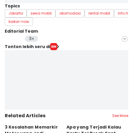
Topics
Jakarta
sewa mobil
akomodasi
rental mobil
info mob
kaikai-now
Editorial Team
3+
Editor
Tonton lebih seru di
Lea Lyliana
Editor
Mayang Ulfah Narimanda
Editor
Fahreza Murnanda
Editor
Putri Intan Nur Fauziah
Related Articles
Editor
See More
Eddy Rusmanto
3 Kesalahan Memarkir
Apa yang Terjadi Kalau
Fi