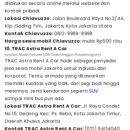
dilakukan secara
online
melalui
website
dan
kontak pribadi.
Lokasi Chiavuzzo:
Jalan Boulevard Raya No.2/4A,
Klp. Gading Tim., Jakarta, Kota Jakarta Utara
Kontak Chiavuzzo:
0812-9989-8998
Harga sewa mobil Chiavuzzo:
mulai Rp500 ribu
10. TRAC Astra Rent A Car
Ilustrasi Toyota Fortuner (IDN Times/Anggun Puspitoningrum)
TRAC Astra Rent A Car hadir sebagai penyedia
jasa sewa mobil Jakarta untuk individu dan
korporat. Tentu, armada yang ditawarkan
memiliki kualitas yang baik, dari segi bodi hingga
mesinnya. Jenis kendaraan seperti
SUV
sampai mini bus pun ada.
Lokasi TRAC Astra Rent A Car:
Jl. Raya Condet
No.15, Gedong, Kec. Ps. Rebo, Kota Jakarta Timur,
Daerah Khusus Jakarta
Kontak TRAC Astra Rent A Car:
(021) 8404040