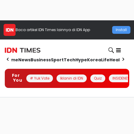
Baca artikel
IDN Times
lainnya di IDN App
Install
Home
News
Business
Sport
Tech
Hype
Korea
Life
Health
Aut
For
# Yuk Vote
Iklanin di IDN
Quiz
INSIDENESIA
You