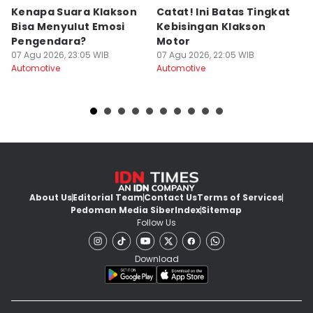
Kenapa Suara Klakson
Catat! Ini Batas Tingkat
K
Bisa Menyulut Emosi
Kebisingan Klakson
S
Pengendara?
Motor
s
07 Agu 2026, 23:05 WIB
07 Agu 2026, 22:05 WIB
07
Automotive
Automotive
Au
About Us
Editorial Team
Contact Us
Terms of Services
Pedoman Media Siber
Index
Sitemap
Follow Us
Download