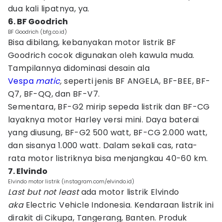
dua kali lipatnya, ya.
6. BF Goodrich
BF Goodrich (bfg.co.id)
Bisa dibilang, kebanyakan motor listrik BF
Goodrich cocok digunakan oleh kawula muda.
Tampilannya didominasi desain ala
Vespa
matic
,
seperti jenis BF ANGELA, BF-BEE, BF-
Q7, BF-QQ, dan BF-V7.
Sementara, BF-G2 mirip sepeda listrik dan BF-CG
layaknya motor Harley versi mini. Daya baterai
yang diusung, BF-G2 500 watt, BF-CG 2.000 watt,
dan sisanya 1.000 watt. Dalam sekali cas, rata-
rata motor listriknya bisa menjangkau 40-60 km.
7. Elvindo
Elvindo motor listrik (instagram.com/elvindo.id)
Last but not least
ada motor listrik Elvindo
aka
Electric Vehicle Indonesia. Kendaraan listrik ini
dirakit di Cikupa, Tangerang, Banten. Produk