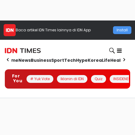
Baca artikel
IDN Times
lainnya di IDN App
Install
Home
News
Business
Sport
Tech
Hype
Korea
Life
Health
Aut
For
# Yuk Vote
Iklanin di IDN
Quiz
INSIDENESIA
You