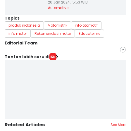
26 Jan 2024, 15:53 WIB
Automotive
Topics
produk indonesia
Motor listrik
info otomotif
info motor
Rekomendasi motor
Educate me
Editorial Team
Editor
Tonton lebih seru di
Lea Lyliana
Editor
Putri Intan Nur Fauziah
Related Articles
See More