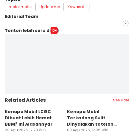
motor matic
Update me
Kawasaki
Editorial Team
Editor
Tonton lebih seru di
Reno Alvin
Editor
Dwi Agustiar
Related Articles
See More
Kenapa Mobil LCGC
Kenapa Mobil
6 
Dibuat Lebih Hemat
Terkadang Sulit
P
BBM? Ini Alasannya!
Dinyalakan setelah
a
09 Agu 2026, 12:20 WIB
Hujan?
09 Agu 2026, 12:05 WIB
09