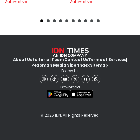
Automotive
Automotive
Au
About Us
Editorial Team
Contact Us
Terms of Services
Pedoman Media Siber
Index
Sitemap
Follow Us
Download
© 2026 IDN. All Rights Reserved.