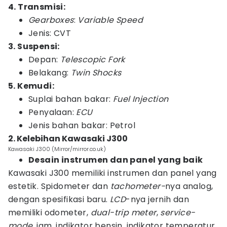
4. Transmisi:
Gearboxes
:
Variable Speed
Jenis: CVT
3.
Suspensi:
Depan:
Telescopic Fork
Belakang:
Twin Shocks
5. Kemudi:
Suplai bahan bakar:
Fuel Injection
Penyalaan:
ECU
Jenis bahan bakar: Petrol
2. Kelebihan Kawasaki J300
Kawasaki J300 (Mirror/mirror.co.uk)
Desain instrumen dan panel yang baik
Kawasaki J300 memiliki instrumen dan panel yang
estetik. Spidometer dan
tachometer-
nya analog,
dengan spesifikasi baru.
LCD
-nya jernih dan
memiliki odometer,
dual-trip meter
,
service-
mode
, jam, indikator bensin, indikator temperatur,