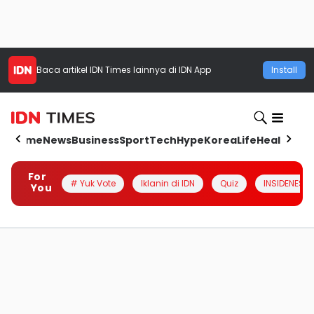
Baca artikel
IDN Times
lainnya di IDN App
Install
Home
News
Business
Sport
Tech
Hype
Korea
Life
Health
Aut
For
# Yuk Vote
Iklanin di IDN
Quiz
INSIDENESIA
You