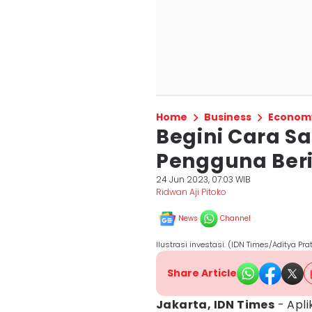
Home
Business
Econom
Begini Cara 
Pengguna Beri
24 Jun 2023, 07:03 WIB
Ridwan Aji Pitoko
News
Channel
Ilustrasi investasi. (IDN Times/Aditya Pr
Share Article
Jakarta, IDN Times
- Apli