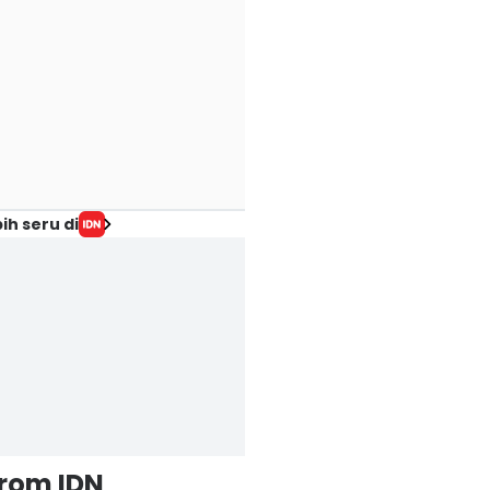
ih seru di
from IDN