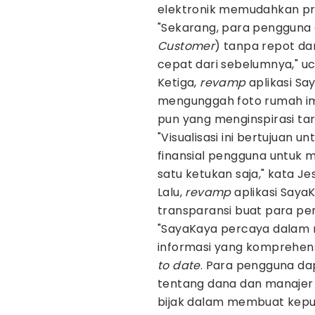
elektronik memudahkan pro
"Sekarang, para pengguna
Customer
) tanpa repot da
cepat dari sebelumnya," uc
Ketiga,
revamp
aplikasi S
mengunggah foto rumah imp
pun yang menginspirasi tar
"Visualisasi ini bertujuan
finansial pengguna untuk m
satu ketukan saja," kata Jes
Lalu,
revamp
aplikasi Say
transparansi buat para p
"SayaKaya percaya dala
informasi yang komprehens
to date
. Para pengguna da
tentang dana dan manajer 
bijak dalam membuat keputu