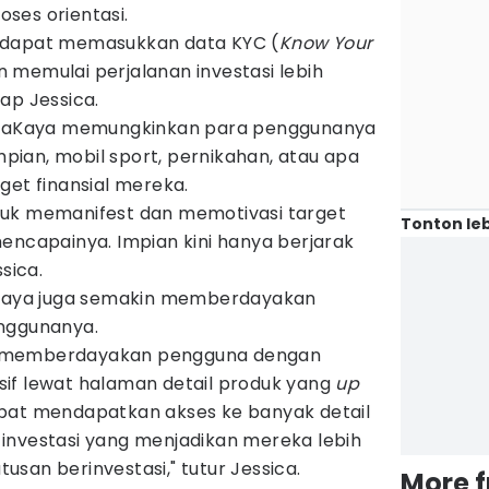
ses orientasi.
 dapat memasukkan data KYC (
Know Your
n memulai perjalanan investasi lebih
ap Jessica.
ayaKaya memungkinkan para penggunanya
ian, mobil sport, pernikahan, atau apa
get finansial mereka.
 untuk memanifest dan memotivasi target
Tonton leb
encapainya. Impian kini hanya berjarak
sica.
aKaya juga semakin memberdayakan
enggunanya.
m memberdayakan pengguna dengan
if lewat halaman detail produk yang
up
pat mendapatkan akses ke banyak detail
investasi yang menjadikan mereka lebih
san berinvestasi," tutur Jessica.
More 