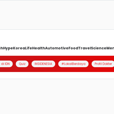
ch
Hype
Korea
Life
Health
Automotive
Food
Travel
Science
Me
 di IDN
Quiz
INSIDENESIA
#LokalBerdaya
Profil Dokter