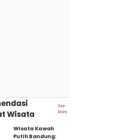
endasi
See
t Wisata
More
Wisata Kawah
Putih Bandung: