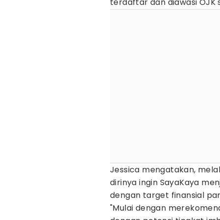
terdaftar dan diawasi OJK s
Jessica mengatakan, mela
dirinya ingin SayaKaya men
dengan target finansial p
"Mulai dengan merekomenda