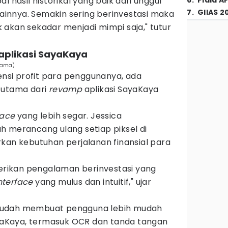
l hasil historikal yang baik dan unggul
6
.
Piala A
7
.
GIIAS 2
 lainnya. Semakin sering berinvestasi maka
akan sekadar menjadi mimpi saja," tutur
aplikasi SayaKaya
atama)
si profit para penggunanya, ada
 utama dari
revamp
aplikasi SayaKaya
face
yang lebih segar. Jessica
h merancang ulang setiap piksel di
kan kebutuhan perjalanan finansial para
ikan pengalaman berinvestasi yang
nterface
yang mulus dan intuitif," ujar
udah membuat pengguna lebih mudah
SayaKaya, termasuk OCR dan tanda tangan