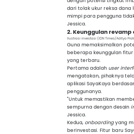
dengan potensi tingkat imba
dari tolak ukur reksa dana
mimpi para pengguna tidak 
Jessica.
2. Keunggulan revamp 
Ilustrasi investasi (IDN Times/Aditya Pr
Guna memaksimalkan poten
beberapa keunggulan fitur
yang terbaru.
Pertama adalah
user inter
mengatakan, pihaknya tela
aplikasi SayaKaya berdasar
penggunanya.
"Untuk memastikan member
sempurna dengan desain
i
Jessica.
Kedua,
onboarding
yang m
berinvestasi. Fitur baru 