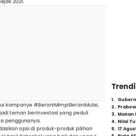
ejak 2021.
Trendi
1
.
Gubern
lui kampanye #BeraniMimpiBeraniMulai,
2
.
Prabow
jadi teman berinvestasi yang peduli
3
.
Makan B
ara penggunanya.
4
.
Nilai T
sikan opsi di produk-produk pilihan
5
.
17 Agus