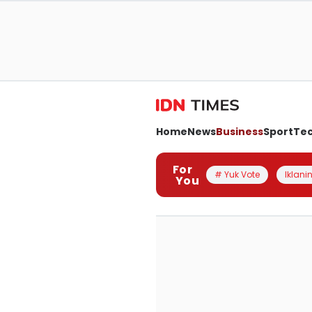
Home
News
Business
Sport
Te
For
# Yuk Vote
Iklanin
You