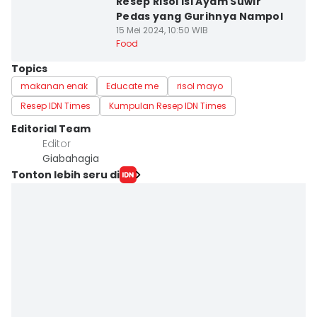
Resep Risol Isi Ayam Suwir
Pedas yang Gurihnya Nampol
15 Mei 2024, 10:50 WIB
Food
Topics
makanan enak
Educate me
risol mayo
Resep IDN Times
Kumpulan Resep IDN Times
Editorial Team
Editor
Giabahagia
Tonton lebih seru di