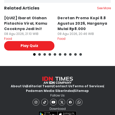
Related Articles
See More
[QUIZ] Ibarat Olahan
Deretan Promo Kopi 8.8
[Q
Pistachio Viral, Kamu
Agustus 2026, Harganya
C
Cocoknya Jadi Ini!
Mulai Rp8.000
C
08 Agu 2026, 21:10 WIB
08 Agu 2026, 20:46 WIB
08
Food
Food
Fo
Play Quiz
About Us
Editorial Team
Contact Us
Terms of Services
Pedoman Media Siber
Index
Sitemap
Follow Us
Download