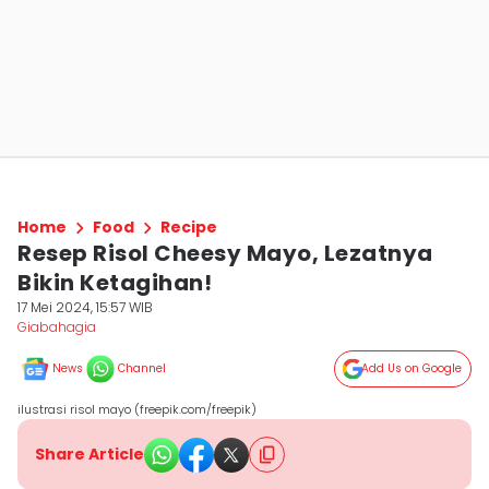
Home
Food
Recipe
Resep Risol Cheesy Mayo, Lezatnya
Bikin Ketagihan!
17 Mei 2024, 15:57 WIB
Giabahagia
News
Channel
Add Us on Google
ilustrasi risol mayo (freepik.com/freepik)
Share Article