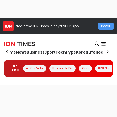
Baca artikel
IDN Times
lainnya di IDN App
Install
Home
News
Business
Sport
Tech
Hype
Korea
Life
Health
Aut
For
# Yuk Vote
Iklanin di IDN
Quiz
INSIDENESIA
You