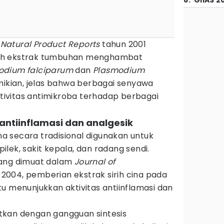
6
.
GIIAS 2
l
Natural Product Reports
tahun 2001
uh ekstrak tumbuhan menghambat
modium falciparum
dan
Plasmodium
ikian, jelas bahwa berbagai senyawa
aktivitas antimikroba terhadap berbagai
 antiinflamasi dan analgesik
ina secara tradisional digunakan untuk
lek, sakit kepala, dan radang sendi.
yang dimuat dalam
Journal of
 2004, pemberian ekstrak sirih cina pada
u menunjukkan aktivitas antiinflamasi dan
aitkan dengan gangguan sintesis