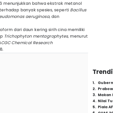
6 menunjukkan bahwa ekstrak metanol
as terhadap banyak spesies, seperti
Bacillus
eudomonas aeruginosa
, dan
oform dari daun kering sirih cina memiliki
ap
Trichophyton mentagrophytes
, menurut
ACGC Chemical Research
8.
Trendi
1
.
Gubern
2
.
Prabow
3
.
Makan B
4
.
Nilai T
5
.
Piala A