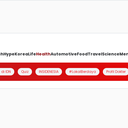
ch
Hype
Korea
Life
Health
Automotive
Food
Travel
Science
Me
 di IDN
Quiz
INSIDENESIA
#LokalBerdaya
Profil Dokter