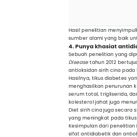
Hasil penelitian menyimpu
sumber alami yang baik unt
4. Punya khasiat antid
Sebuah penelitian yang di
Disease
tahun 2012 bertuju
antioksidan sirih cina pada 
Hasilnya, tikus diabetes yan
menghasilkan penurunan ka
serum total, trigliserida, d
kolesterol jahat juga menur
Diet sirih cina juga secara 
yang meningkat pada tikus 
Kesimpulan dari penelitian
sifat antidiabetik dan anti