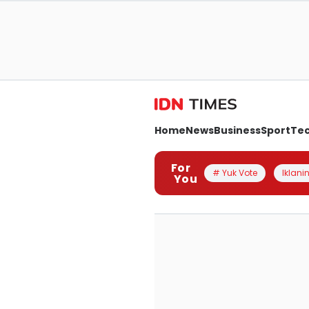
Home
News
Business
Sport
Te
For
# Yuk Vote
Iklanin
You