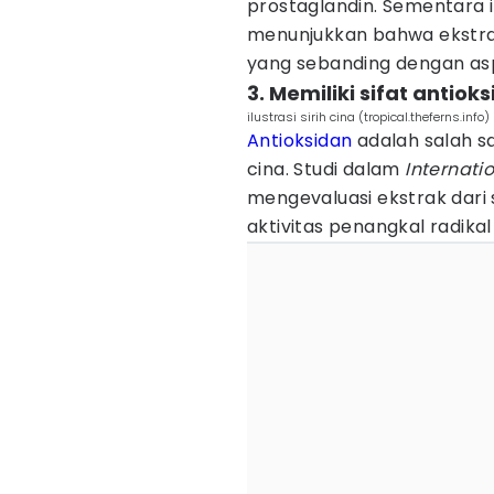
prostaglandin. Sementara it
menunjukkan bahwa ekstrak s
yang sebanding dengan asp
3. Memiliki sifat antiok
ilustrasi sirih cina (tropical.theferns.info)
Antioksidan
adalah salah s
cina. Studi dalam
Internati
mengevaluasi ekstrak dari 
aktivitas penangkal radikal