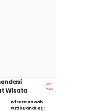
endasi
See
t Wisata
More
Wisata Kawah
Putih Bandung: