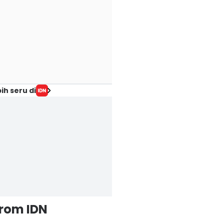
ih seru di
from IDN