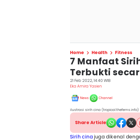
Home
Health
Fitness
7 Manfaat Siri
Terbukti secar
21 Feb 2022, 14:40 WIB
Eka Amira Yasien
News
Channel
ilustrasi sirih cina (tropical.theferns.info)
Share Article
Sirih cina
juga dikenal deng