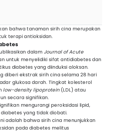
lkan bahwa tanaman sirih cina merupakan
uk terapi antioksidan.
iabetes
publikasikan dalam
Journal of Acute
an untuk menyelidiki sifat antidiabetes dan
tikus diabetes yang diinduksi aloksan.
g diberi ekstrak sirih cina selama 28 hari
dar glukosa darah. Tingkat kolesterol
an
low-
density lipoprotein
(LDL) atau
un secara signifikan.
signifikan mengurangi peroksidasi lipid,
diabetes yang tidak diobati.
 ini adalah bahwa sirih cina menunjukkan
oksidan pada diabetes melitus