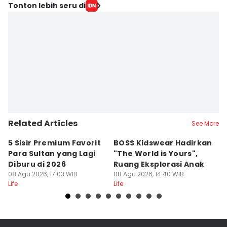
Editor
Tonton lebih seru di
Ernia Karina
Editor
Merry Wulan
Related Articles
See More
5 Sisir Premium Favorit
BOSS Kidswear Hadirkan
4
Para Sultan yang Lagi
"The World is Yours",
B
Diburu di 2026
Ruang Eksplorasi Anak
I
08 Agu 2026, 17:03 WIB
08 Agu 2026, 14:40 WIB
A
08
Life
Life
Lif