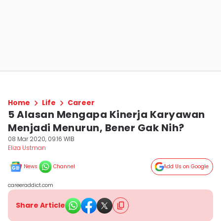
Home
Life
Career
5 Alasan Mengapa Kinerja Karyawan
Menjadi Menurun, Bener Gak Nih?
08 Mar 2020, 09:16 WIB
Eliza Ustman
News
Channel
Add Us on Google
careeraddict.com
Share Article