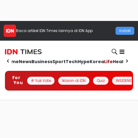
Baca artikel
IDN Times
lainnya di IDN App
Install
Home
News
Business
Sport
Tech
Hype
Korea
Life
Health
Aut
For
# Yuk Vote
Iklanin di IDN
Quiz
INSIDENESIA
You