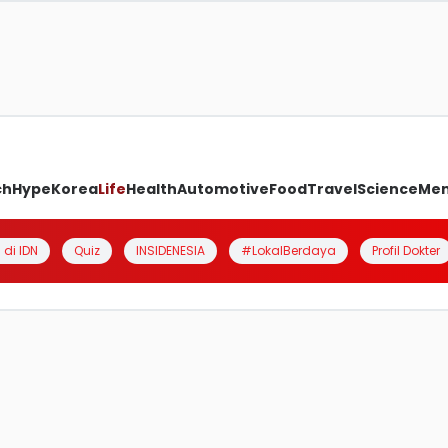
ch
Hype
Korea
Life
Health
Automotive
Food
Travel
Science
Me
 di IDN
Quiz
INSIDENESIA
#LokalBerdaya
Profil Dokter