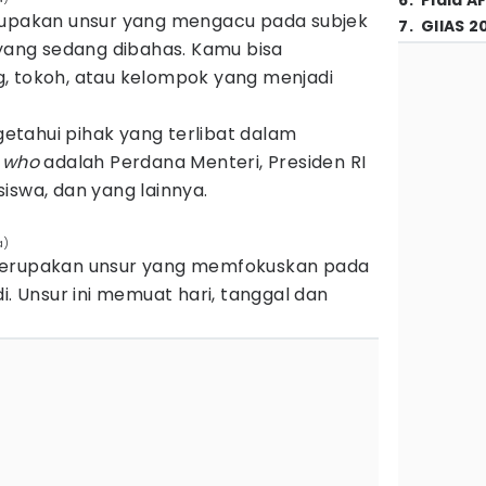
6
.
Piala A
rupakan unsur yang mengacu pada subjek
7
.
GIIAS 2
 yang sedang dibahas. Kamu bisa
, tokoh, atau kelompok yang menjadi
etahui pihak yang terlibat dalam
h
who
adalah Perdana Menteri, Presiden RI
iswa, dan yang lainnya.
a)
merupakan unsur yang memfokuskan pada
i. Unsur ini memuat hari, tanggal dan