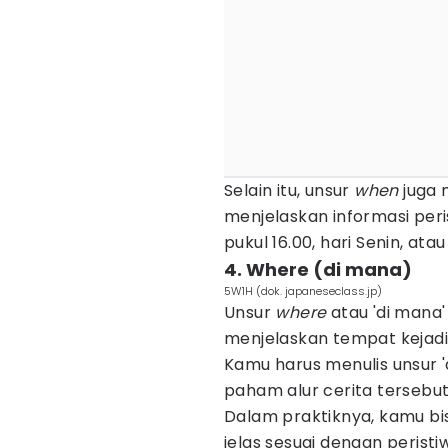
Selain itu, unsur
when
juga
menjelaskan informasi per
pukul 16.00, hari Senin, atau
4. Where (di mana)
5W1H (dok. japaneseclass.jp)
Unsur
where
atau 'di mana
menjelaskan tempat kejadi
Kamu harus menulis unsur '
paham alur cerita tersebut
Dalam praktiknya, kamu bi
jelas sesuai dengan peristiwa