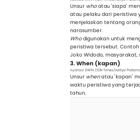
Unsur
who
atau 'siapa' me
atau pelaku dari peristiwa
menjelaskan tentang orang
narasumber.
Who
digunakan untuk meng
peristiwa tersebut. Conto
Joko Widodo, masyarakat, s
3. When (kapan)
ilustrasi 5W1H (IDN Times/Aditya Pratam
Unsur
when
atau 'kapan' 
waktu peristiwa yang terjad
tahun.