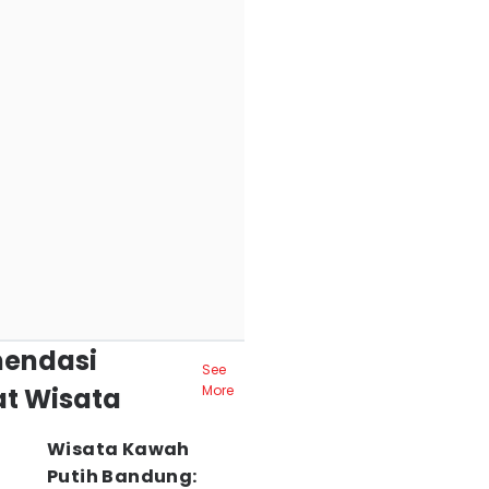
endasi
See
t Wisata
More
Wisata Kawah
Putih Bandung: