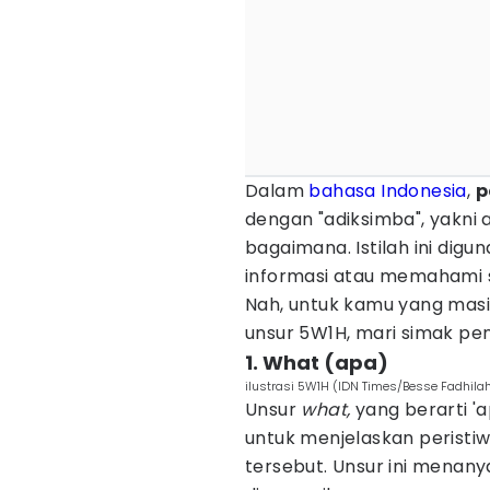
Dalam
bahasa Indonesia
,
p
dengan "adiksimba", yakni 
bagaimana. Istilah ini di
informasi atau memahami 
Nah, untuk kamu yang mas
unsur 5W1H, mari simak penj
1. What (apa)
ilustrasi 5W1H (IDN Times/Besse Fadhila
Unsur
what,
yang berarti '
untuk menjelaskan peristi
tersebut. Unsur ini menany