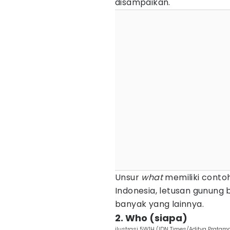
disampaikan.
Unsur
what
memiliki contoh
Indonesia, letusan gunung 
banyak yang lainnya.
2. Who (siapa)
ilustrasi 5W1H (IDN Times/Aditya Pratam