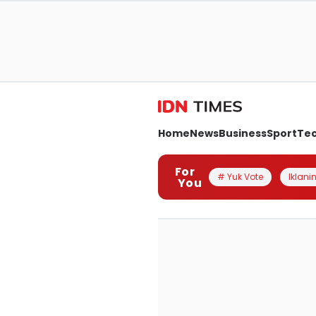
Home
News
Business
Sport
Te
For
# Yuk Vote
Iklanin
You