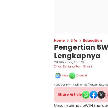
Home
Life
Education
Pengertian 5W 
Lengkapnya
20 Jun 2022, 15:00 WIB
Zihan Berliana Ram Ghani
News
Channel
ilustrasi 5W1H (IDN Times/Aditya Pratam
Share Article
Unsur kalimat 5W1H merup