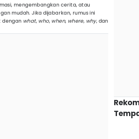
masi, mengembangkan cerita, atau
n mudah. Jika dijabarkan, rumus ini
ut dengan
what
,
who
,
when
,
where
,
why
, dan
Rekom
Tempa