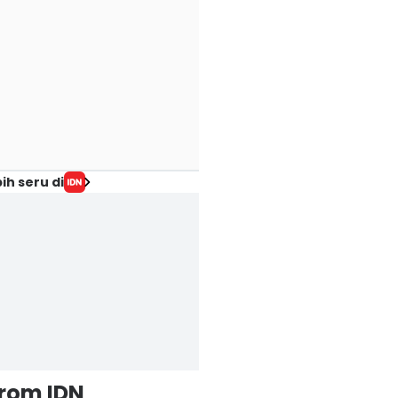
ih seru di
from IDN