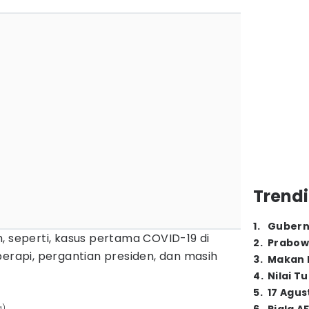
Trendi
1
.
Gubern
, seperti, kasus pertama COVID-19 di
2
.
Prabow
berapi, pergantian presiden, dan masih
3
.
Makan B
4
.
Nilai T
5
.
17 Agus
a)