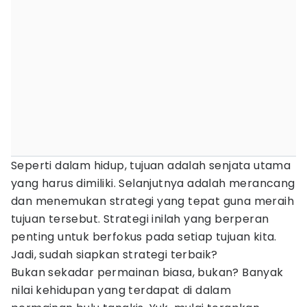
Seperti dalam hidup, tujuan adalah senjata utama
yang harus dimiliki. Selanjutnya adalah merancang
dan menemukan strategi yang tepat guna meraih
tujuan tersebut. Strategi inilah yang berperan
penting untuk berfokus pada setiap tujuan kita.
Jadi, sudah siapkan strategi terbaik?
Bukan sekadar permainan biasa, bukan? Banyak
nilai kehidupan yang terdapat di dalam