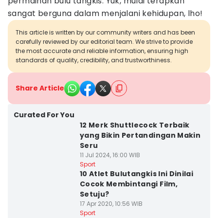
permainan bulu tangkis. Yuk, mulai terapkan
sangat berguna dalam menjalani kehidupan, lho!
This article is written by our community writers and has been
carefully reviewed by our editorial team. We strive to provide
the most accurate and reliable information, ensuring high
standards of quality, credibility, and trustworthiness.
Share Article
Curated For You
12 Merk Shuttlecock Terbaik
yang Bikin Pertandingan Makin
Seru
11 Jul 2024, 16:00 WIB
Sport
10 Atlet Bulutangkis Ini Dinilai
Cocok Membintangi Film,
Setuju?
17 Apr 2020, 10:56 WIB
Sport