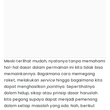
Meski terlihat mudah, nyatanya tanpa memahami
hal-hal dasar dalam permainan ini kita tidak bisa
memainkannya. Bagaimana cara memegang
raket, melakukan
service
hingga bagaimana kita
dapat menghasilkan
point
nya. Sepertihalnya
dalam hidup, sikap atau prinsip dasar haruslah
kita pegang supaya dapat menjadi pemenang
dalam setiap masalah yang ada. Nah, berikut