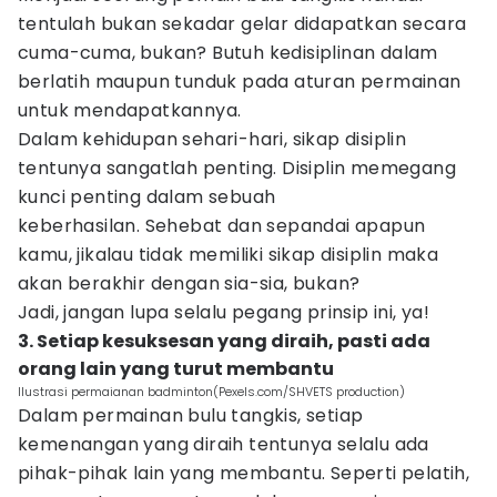
tentulah bukan sekadar gelar didapatkan secara
cuma-cuma, bukan? Butuh kedisiplinan dalam
berlatih maupun tunduk pada aturan permainan
untuk mendapatkannya.
Dalam kehidupan sehari-hari, sikap disiplin
tentunya sangatlah penting. Disiplin memegang
kunci penting dalam sebuah
keberhasilan. Sehebat dan sepandai apapun
kamu, jikalau tidak memiliki sikap disiplin maka
akan berakhir dengan sia-sia, bukan?
Jadi, jangan lupa selalu pegang prinsip ini, ya!
3. Setiap kesuksesan yang diraih, pasti ada
orang lain yang turut membantu
Ilustrasi permaianan badminton(Pexels.com/SHVETS production)
Dalam permainan bulu tangkis, setiap
kemenangan yang diraih tentunya selalu ada
pihak-pihak lain yang membantu. Seperti pelatih,