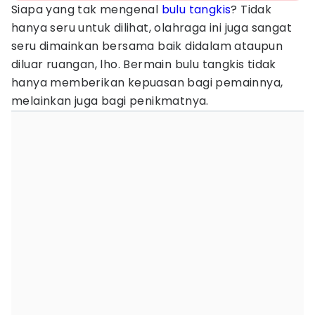
Siapa yang tak mengenal
bulu tangkis
? Tidak
hanya seru untuk dilihat, olahraga ini juga sangat
seru dimainkan bersama baik didalam ataupun
diluar ruangan, lho. Bermain bulu tangkis tidak
hanya memberikan kepuasan bagi pemainnya,
melainkan juga bagi penikmatnya.