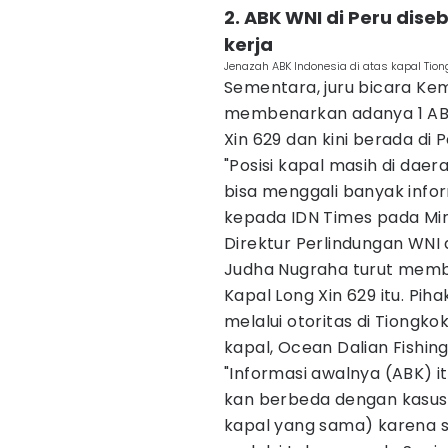
2. ABK WNI di Peru dis
kerja
Jenazah ABK Indonesia di atas kapal Tio
Sementara, juru bicara Ke
membenarkan adanya 1 ABK
Xin 629 dan kini berada di P
"Posisi kapal masih di dae
bisa menggali banyak infor
kepada IDN Times pada Min
Direktur Perlindungan WNI
Judha Nugraha turut memb
Kapal Long Xin 629 itu. P
melalui otoritas di Tiongk
kapal, Ocean Dalian Fishing
"Informasi awalnya (ABK) i
kan berbeda dengan kasus
kapal yang sama) karena s