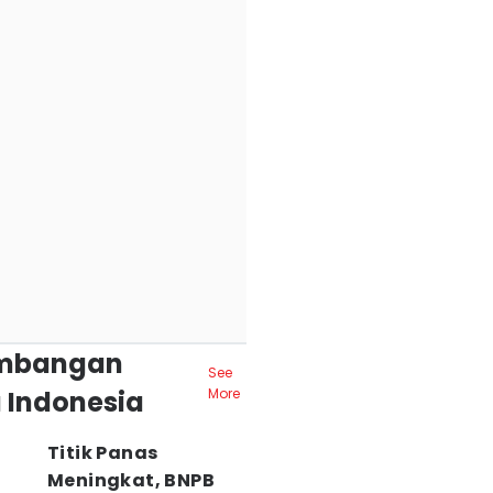
mbangan
See
 Indonesia
More
Titik Panas
Meningkat, BNPB