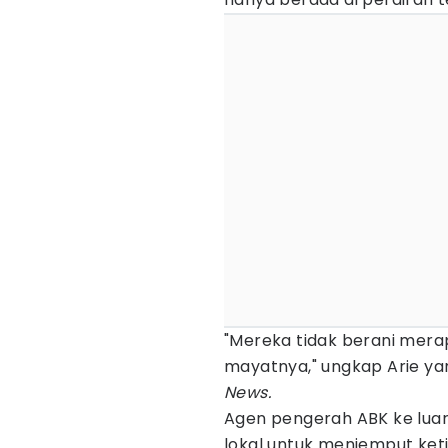
"Mereka tidak berani merap
mayatnya," ungkap Arie yan
News.
Agen pengerah ABK ke lua
lokal untuk menjemput ket