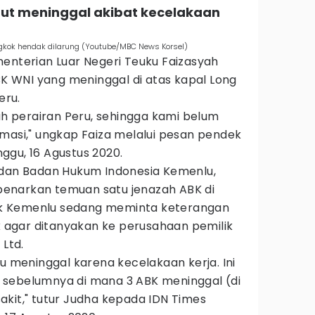
ebut meninggal akibat kecelakaan
ngkok hendak dilarung (Youtube/MBC News Korsel)
menterian Luar Negeri Teuku Faizasyah
 WNI yang meninggal di atas kapal Long
eru.
rah perairan Peru, sehingga kami belum
masi," ungkap Faiza melalui pesan pendek
ggu, 16 Agustus 2020.
 dan Badan Hukum Indonesia Kemenlu,
enarkan temuan satu jenazah ABK di
ihak Kemenlu sedang meminta keterangan
ok agar ditanyakan ke perusahaan pemilik
 Ltd.
tu meninggal karena kecelakaan kerja. Ini
 sebelumnya di mana 3 ABK meninggal (di
akit," tutur Judha kepada IDN Times