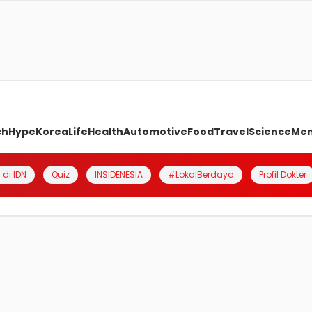
ch
Hype
Korea
Life
Health
Automotive
Food
Travel
Science
Me
 di IDN
Quiz
INSIDENESIA
#LokalBerdaya
Profil Dokter