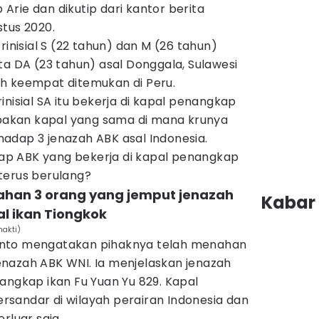
rie dan dikutip dari kantor berita
stus 2020.
rinisial S (22 tahun) dan M (26 tahun)
ta DA (23 tahun) asal Donggala, Sulawesi
h keempat ditemukan di Peru.
nisial SA itu bekerja di kapal penangkap
rupakan kapal yang sama di mana krunya
adap 3 jenazah ABK asal Indonesia.
p ABK yang bekerja di kapal penangkap
terus berulang?
nahan 3 orang yang jemput jenazah
Kabar 
al ikan Tiongkok
hakti)
anto mengatakan pihaknya telah menahan
nazah ABK WNI. Ia menjelaskan jenazah
angkap ikan Fu Yuan Yu 829. Kapal
bersandar di wilayah perairan Indonesia dan
erluar saja.