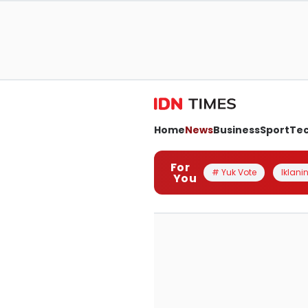
Home
News
Business
Sport
Te
For
# Yuk Vote
Iklanin
You