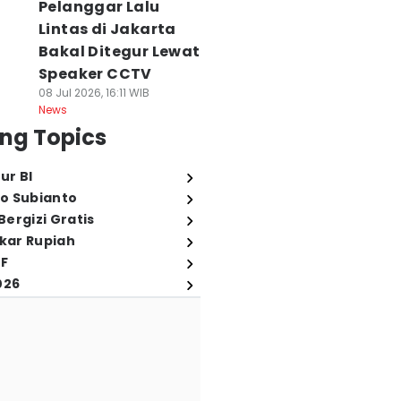
Pelanggar Lalu
Lintas di Jakarta
Bakal Ditegur Lewat
Speaker CCTV
08 Jul 2026, 16:11 WIB
News
ng Topics
ur BI
o Subianto
ergizi Gratis
ukar Rupiah
FF
026