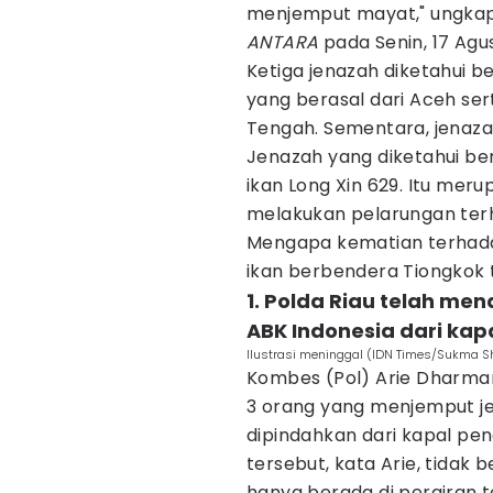
menjemput mayat," ungkap A
ANTARA
pada Senin, 17 Agu
Ketiga jenazah diketahui be
yang berasal dari Aceh ser
Tengah. Sementara, jenaza
Jenazah yang diketahui beri
ikan Long Xin 629. Itu me
melakukan pelarungan terh
Mengapa kematian terhada
ikan berbendera Tiongkok 
1. Polda Riau telah me
ABK Indonesia dari kap
Ilustrasi meninggal (IDN Times/Sukma S
Kombes (Pol) Arie Dharm
3 orang yang menjemput je
dipindahkan dari kapal pen
tersebut, kata Arie, tidak 
hanya berada di perairan t