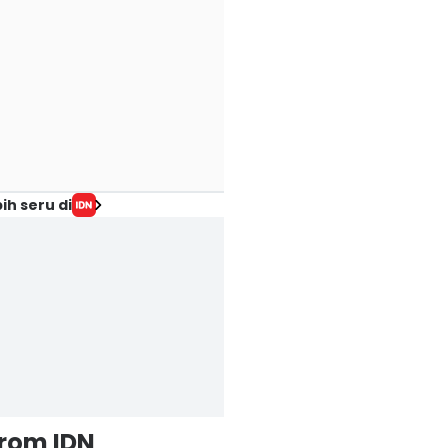
ih seru di
from IDN