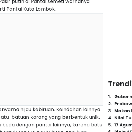
asir putih di Pantai semeti warnanya
rti Pantai Kuta Lombok.
Trendi
1
.
Gubern
2
.
Prabow
berwarna hijau kebiruan. Keindahan lainnya
3
.
Makan B
 batu-batuan karang yang berbentuk unik.
4
.
Nilai T
berbeda dengan pantai lainnya, karena batu
5
.
17 Agus