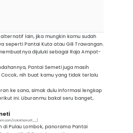
alternatif lain, jika mungkin kamu sudah
a seperti Pantai Kuta atau Gili Trawangan.
membuatnya dijuluki sebagai Raja Ampat-
ndahannya, Pantai Semeti juga masih
 Cocok, nih buat kamu yang tidak terlalu
ran ke sana, simak dulu informasi lengkap
ikut ini. Liburanmu bakal seru banget,
meti
m.com/rizkikhairulll__)
in di Pulau Lombok, panorama Pantai