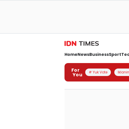
Home
News
Business
Sport
Te
For
# Yuk Vote
Iklanin
You