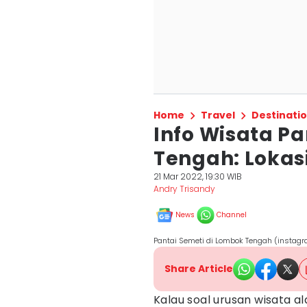
Home
Travel
Destinati
Info Wisata P
Tengah: Lokasi
21 Mar 2022, 19:30 WIB
Andry Trisandy
News
Channel
Pantai Semeti di Lombok Tengah (instag
Share Article
Kalau soal urusan wisata a