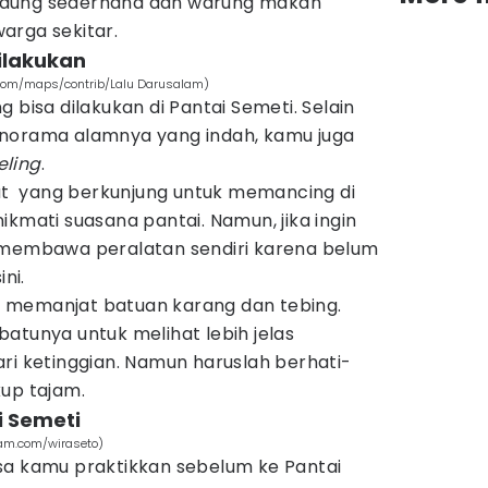
saung sederhana dan warung makan
arga sekitar.
dilakukan
.com/maps/contrib/Lalu Darusalam)
 bisa dilakukan di Pantai Semeti. Selain
anorama alamnya yang indah, kamu juga
eling
.
 yang berkunjung untuk memancing di
ikmati suasana pantai. Namun, jika ingin
 membawa peralatan sendiri karena belum
ni.
isa memanjat batuan karang dan tebing.
atunya untuk melihat lebih jelas
ri ketinggian. Namun haruslah berhati-
kup tajam.
i Semeti
ram.com/wiraseto)
sa kamu praktikkan sebelum ke Pantai