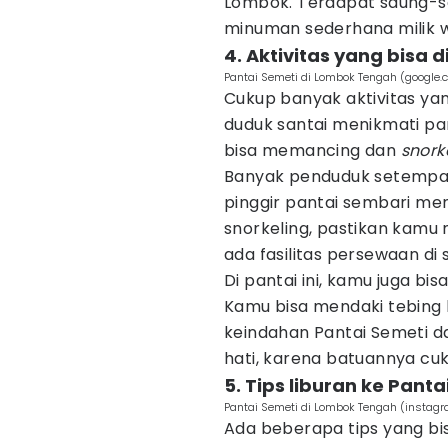
Lombok. Terdapat saung-
minuman sederhana milik w
4. Aktivitas yang bisa 
Pantai Semeti di Lombok Tengah (google
Cukup banyak aktivitas yang
duduk santai menikmati p
bisa memancing dan
snork
Banyak penduduk setempat
pinggir pantai sembari men
snorkeling, pastikan kamu
ada fasilitas persewaan di si
Di pantai ini, kamu juga b
Kamu bisa mendaki tebing b
keindahan Pantai Semeti da
hati, karena batuannya cu
5. Tips liburan ke Panta
Pantai Semeti di Lombok Tengah (instag
Ada beberapa tips yang bi