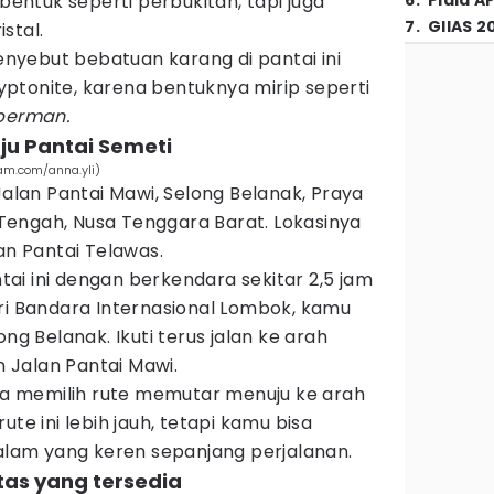
ntuk seperti perbukitan, tapi juga
6
.
Piala A
7
.
GIIAS 2
stal.
yebut bebatuan karang di pantai ini
ptonite, karena bentuknya mirip seperti
perman.
uju Pantai Semeti
am.com/anna.yli)
Jalan Pantai Mawi, Selong Belanak, Praya
engah, Nusa Tenggara Barat. Lokasinya
an Pantai Telawas.
ai ini dengan berkendara sekitar 2,5 jam
ri Bandara Internasional Lombok, kamu
ong Belanak. Ikuti terus jalan ke arah
Jalan Pantai Mawi.
isa memilih rute memutar menuju ke arah
ute ini lebih jauh, tetapi kamu bisa
am yang keren sepanjang perjalanan.
itas yang tersedia