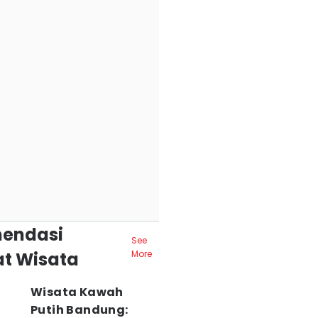
endasi
See
t Wisata
More
Wisata Kawah
Putih Bandung: