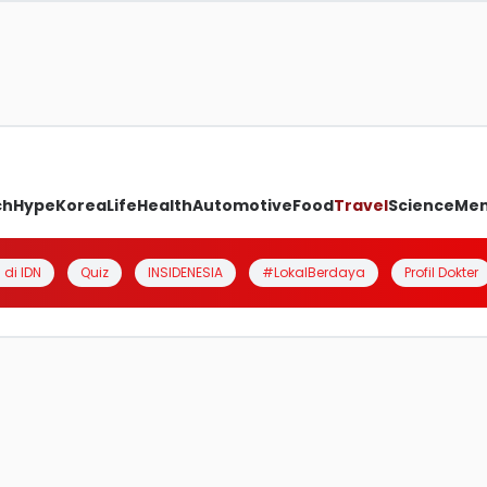
ch
Hype
Korea
Life
Health
Automotive
Food
Travel
Science
Me
 di IDN
Quiz
INSIDENESIA
#LokalBerdaya
Profil Dokter