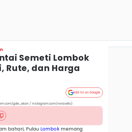
on
antai Semeti Lombok
, Rute, dan Harga
Add Us on Google
ram.com/gde_okan / instagram.com/wiraseto)
lam bahari, Pulau
Lombok
memang