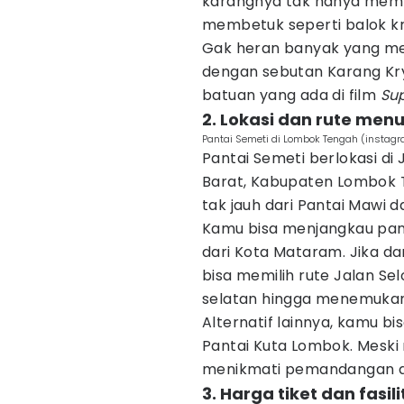
karangnya tak hanya membe
membetuk seperti balok kri
Gak heran banyak yang men
dengan sebutan Karang Kry
batuan yang ada di film
Su
2. Lokasi dan rute men
Pantai Semeti di Lombok Tengah (instagr
Pantai Semeti berlokasi di 
Barat, Kabupaten Lombok T
tak jauh dari Pantai Mawi d
Kamu bisa menjangkau pant
dari Kota Mataram. Jika da
bisa memilih rute Jalan Sel
selatan hingga menemukan 
Alternatif lainnya, kamu b
Pantai Kuta Lombok. Meski r
menikmati pemandangan al
3. Harga tiket dan fasil