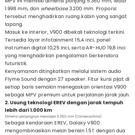
MPV ini memiliki dimensi panjang 5.360 mm, lebar
1.998 mm, dan
wheelbase
3.200 mm. Proporsi
tersebut menghadirkan ruang kabin yang sangat
lapang.
Masuk ke interior, V900 dibekali teknologi terkini.
Tersedia layar infotainment 15,4 inci, panel
instrumen digital 10,25 inci, serta AR-HUD 19,8 inci
yang menghadirkan pengalaman berkendara
futuristik.
Kenyamanan ditingkatkan melalui sistem audio
Flyme Sound dengan 27 speaker. Fitur kursi pijat di
setiap baris semakin menegaskan orientasi V900
sebagai MPV premium untuk perjalanan jarak jauh.
2. Usung teknologi EREV dengan jarak tempuh
lebih dari 1.000 km
Dimensi panjangnya mencapai 5.360 mm (Carnewschina)
Sebagai kendaraan EREV, Galaxy V900
mengombinasikan mesin bensin 1.5T dengan dua