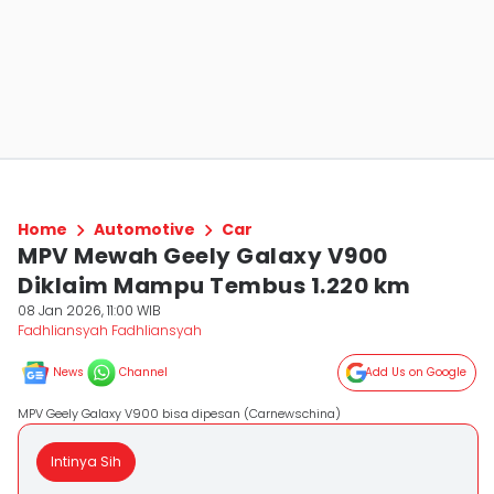
Home
Automotive
Car
MPV Mewah Geely Galaxy V900
Diklaim Mampu Tembus 1.220 km
08 Jan 2026, 11:00 WIB
Fadhliansyah Fadhliansyah
News
Channel
Add Us on Google
MPV Geely Galaxy V900 bisa dipesan (Carnewschina)
Intinya Sih