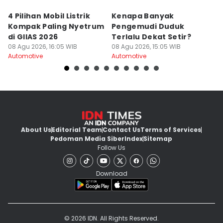
4 Pilihan Mobil Listrik
Kenapa Banyak
H
Kompak Paling Nyetrum
Pengemudi Duduk
C
di GIIAS 2026
Terlalu Dekat Setir?
F
08 Agu 2026, 16:05 WIB
08 Agu 2026, 15:05 WIB
08
Automotive
Automotive
Au
About Us
Editorial Team
Contact Us
Terms of Services
Pedoman Media Siber
Index
Sitemap
Follow Us
Download
© 2026 IDN. All Rights Reserved.