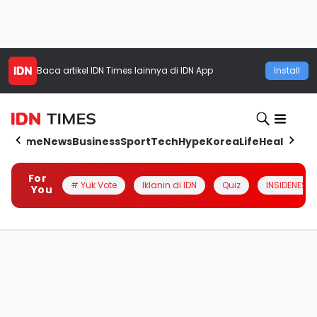
Baca artikel
IDN Times
lainnya di IDN App
Install
Home
News
Business
Sport
Tech
Hype
Korea
Life
Health
Aut
For
# Yuk Vote
Iklanin di IDN
Quiz
INSIDENESIA
You