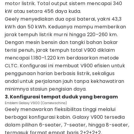
motor listrik. Total output sistem mencapai 340
kW atau setara 456 daya kuda.
Geely menyediakan dua opsi baterai, yakni 43,3
kWh dan 50 kWh. Keduanya mampu memberikan
jarak tempuh listrik murni hingga 220–260 km.
Dengan mesin bensin dan tangki bahan bakar
terisi penuh, jarak tempuh total V900 diklaim
mencapai 1.180–1.220 km berdasarkan metode
CLTC. Konfigurasi ini membuat V900 efisien untuk
penggunaan harian berbasis listrik, sekaligus
andal untuk perjalanan jauh tanpa kekhawatiran
minimnya stasiun pengisian daya.
3. Konfigurasi tempat duduk yang beragam
Emblem Galaxy V900 (Carnewschina)
Geely menawarkan fleksibilitas tinggi melalui
berbagai konfigurasi kabin. Galaxy V900 tersedia
dalam pilihan 6-seater, 7-seater, hingga 8-seater,
termasuk format empat baris 2+2+2+2.