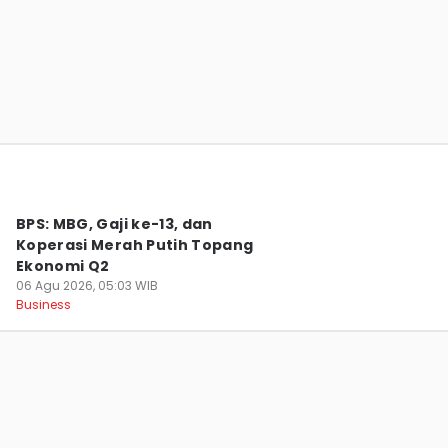
Tak Hanya Warga Lokal, War Ticket HUT RI
Diikuti Peserta dari 14 Negara
06 Agu 2026, 08:49 WIB
News
BPS: MBG, Gaji ke-13, dan
Koperasi Merah Putih Topang
Ekonomi Q2
06 Agu 2026, 05:03 WIB
Business