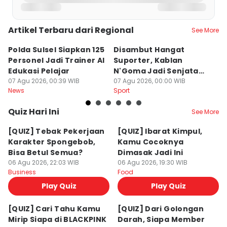
Artikel Terbaru dari Regional
See More
Polda Sulsel Siapkan 125
Disambut Hangat
G
Personel Jadi Trainer AI
Suporter, Kablan
M
Edukasi Pelajar
N'Goma Jadi Senjata
H
07 Agu 2026, 00:39 WIB
Baru Borneo FC
07 Agu 2026, 00:00 WIB
T
06
News
Sport
Ne
Quiz Hari Ini
See More
[QUIZ] Tebak Pekerjaan
[QUIZ] Ibarat Kimpul,
Karakter Spongebob,
Kamu Cocoknya
Bisa Betul Semua?
Dimasak Jadi Ini
06 Agu 2026, 22:03 WIB
06 Agu 2026, 19:30 WIB
Business
Food
Play Quiz
Play Quiz
[QUIZ] Cari Tahu Kamu
[QUIZ] Dari Golongan
Mirip Siapa di BLACKPINK
Darah, Siapa Member