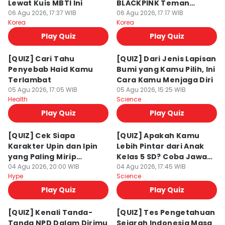
Lewat Kuis MBTI Ini
BLACKPINK Teman
06 Agu 2026, 17:37 WIB
Hangout-mu?
06 Agu 2026, 17:17 WIB
Korea
Korea
Play Quiz
Play Quiz
[QUIZ] Cari Tahu
[QUIZ] Dari Jenis Lapisan
Penyebab Haid Kamu
Bumi yang Kamu Pilih, Ini
Terlambat
Cara Kamu Menjaga Diri
05 Agu 2026, 17:05 WIB
05 Agu 2026, 15:25 WIB
Health
Science
Play Quiz
Play Quiz
[QUIZ] Cek Siapa
[QUIZ] Apakah Kamu
Karakter Upin dan Ipin
Lebih Pintar dari Anak
yang Paling Mirip
Kelas 5 SD? Coba Jawab
Kepribadianmu
04 Agu 2026, 20:00 WIB
Kuis Ini
04 Agu 2026, 17:45 WIB
Hype
Science
Play Quiz
Play Quiz
[QUIZ] Kenali Tanda-
[QUIZ] Tes Pengetahuan
Tanda NPD Dalam Dirimu
Sejarah Indonesia Masa