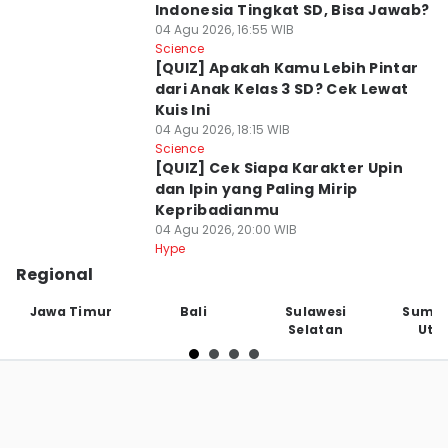
Indonesia Tingkat SD, Bisa Jawab?
04 Agu 2026, 16:55 WIB
Science
[QUIZ] Apakah Kamu Lebih Pintar
dari Anak Kelas 3 SD? Cek Lewat
Kuis Ini
04 Agu 2026, 18:15 WIB
Science
[QUIZ] Cek Siapa Karakter Upin
dan Ipin yang Paling Mirip
Kepribadianmu
04 Agu 2026, 20:00 WIB
Hype
Regional
Jawa Timur
Bali
Sulawesi
Sumat
Selatan
Uta