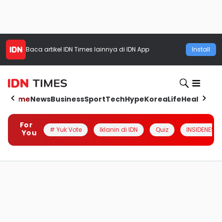
Baca artikel
IDN Times
lainnya di IDN App
Install
Home
News
Business
Sport
Tech
Hype
Korea
Life
Health
Aut
For
# Yuk Vote
Iklanin di IDN
Quiz
INSIDENESIA
You