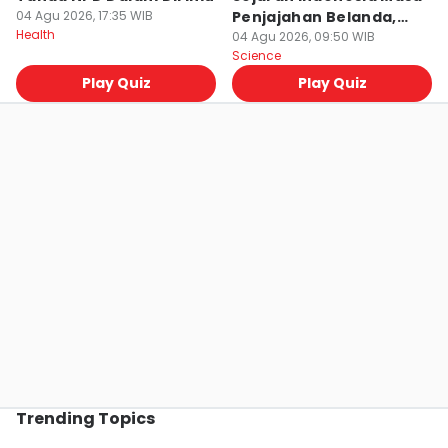
04 Agu 2026, 17:35 WIB
Penjajahan Belanda,
Health
Yakin Ingat?
04 Agu 2026, 09:50 WIB
Science
Play Quiz
Play Quiz
Trending Topics