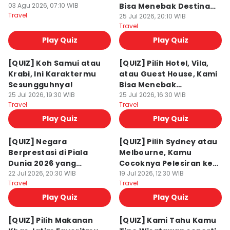
03 Agu 2026, 07:10 WIB
Bisa Menebak Destinasi
Travel
Instagramable Ini!
25 Jul 2026, 20:10 WIB
Travel
Play Quiz
Play Quiz
[QUIZ] Koh Samui atau
[QUIZ] Pilih Hotel, Vila,
Krabi, Ini Karaktermu
atau Guest House, Kami
Sesungguhnya!
Bisa Menebak
25 Jul 2026, 19:30 WIB
Kebiasaanmu saat
25 Jul 2026, 16:30 WIB
Travel
Travel
Traveling
Play Quiz
Play Quiz
[QUIZ] Negara
[QUIZ] Pilih Sydney atau
Berprestasi di Piala
Melbourne, Kamu
Dunia 2026 yang
Cocoknya Pelesiran ke
Menarik untuk
22 Jul 2026, 20:30 WIB
Destinasi Alam Ini!
19 Jul 2026, 12:30 WIB
Travel
Travel
Liburanmu!
Play Quiz
Play Quiz
[QUIZ] Pilih Makanan
[QUIZ] Kami Tahu Kamu