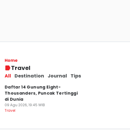
5 Wisata di Kobe Jepang yang Menarik
Dikunjungi Pertama Kali
Home
09 Agu 2026, 20:45 WIB
Travel
Travel
All
Destination
Journal
Tips
Daftar 14 Gunung Eight-
Thousanders, Puncak Tertinggi
di Dunia
09 Agu 2026, 19:45 WIB
Travel