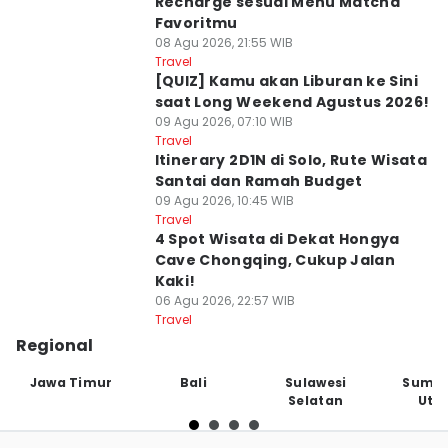
Recharge sesuai Menu Matcha
Favoritmu
08 Agu 2026, 21:55 WIB
Travel
[QUIZ] Kamu akan Liburan ke Sini
saat Long Weekend Agustus 2026!
09 Agu 2026, 07:10 WIB
Travel
Itinerary 2D1N di Solo, Rute Wisata
Santai dan Ramah Budget
09 Agu 2026, 10:45 WIB
Travel
4 Spot Wisata di Dekat Hongya
Cave Chongqing, Cukup Jalan
Kaki!
06 Agu 2026, 22:57 WIB
Travel
Regional
Jawa Timur
Bali
Sulawesi
Sumat
Selatan
Uta