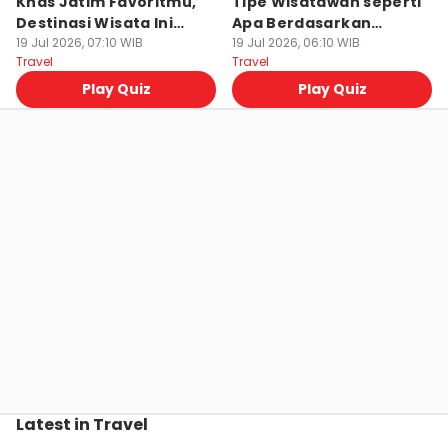
Khas Jatim Favoritmu,
Tipe Wisatawan seperti
Destinasi Wisata Ini
Apa Berdasarkan
Cocok untukmu!
19 Jul 2026, 07:10 WIB
Golongan Darahmu
19 Jul 2026, 06:10 WIB
Travel
Travel
Play Quiz
Play Quiz
Latest in Travel