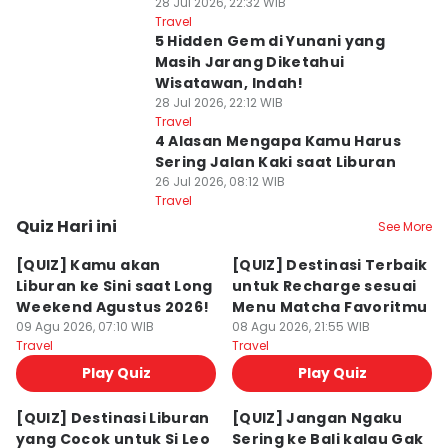
28 Jul 2026, 22:32 WIB
Travel
5 Hidden Gem di Yunani yang
Masih Jarang Diketahui
Wisatawan, Indah!
28 Jul 2026, 22:12 WIB
Travel
4 Alasan Mengapa Kamu Harus
Sering Jalan Kaki saat Liburan
26 Jul 2026, 08:12 WIB
Travel
Quiz Hari ini
See More
[QUIZ] Kamu akan
[QUIZ] Destinasi Terbaik
Liburan ke Sini saat Long
untuk Recharge sesuai
Weekend Agustus 2026!
Menu Matcha Favoritmu
09 Agu 2026, 07:10 WIB
08 Agu 2026, 21:55 WIB
Travel
Travel
Play Quiz
Play Quiz
⁠[QUIZ] Destinasi Liburan
[QUIZ] Jangan Ngaku
yang Cocok untuk Si Leo
Sering ke Bali kalau Gak