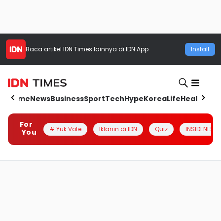
Baca artikel
IDN Times
lainnya di IDN App
Install
Home
News
Business
Sport
Tech
Hype
Korea
Life
Health
Aut
For
# Yuk Vote
Iklanin di IDN
Quiz
INSIDENESIA
You