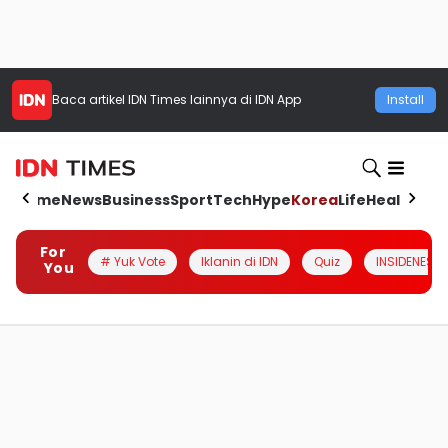
Baca artikel
IDN Times
lainnya di IDN App
Install
Home
News
Business
Sport
Tech
Hype
Korea
Life
Health
Aut
For
# Yuk Vote
Iklanin di IDN
Quiz
INSIDENESIA
You