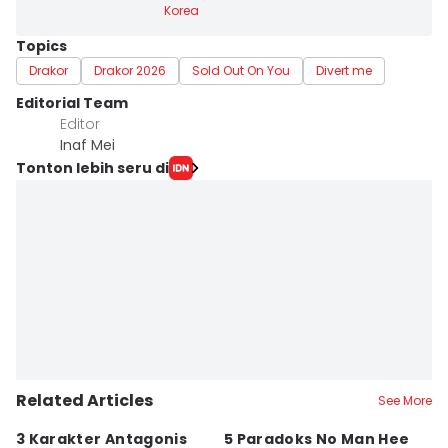
Korea
Topics
Drakor
Drakor 2026
Sold Out On You
Divert me
Editorial Team
Editor
Inaf Mei
Tonton lebih seru di
Related Articles
See More
3 Karakter Antagonis
5 Paradoks No Man Hee
8