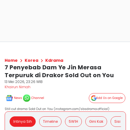
Home
Korea
Kdrama
7 Penyebab Dam Ye Jin Merasa
Terpuruk di Drakor Sold Out on You
13 Mei 2026, 23:26 WIB
Khairun Nimah
News
Channel
Add Us on Google
Still cut drama Sold Out on You (instagram.com/sbsdrama.official)
Intinya Sih
Timeline
5W1H
Gini Kak
Sisi Posit