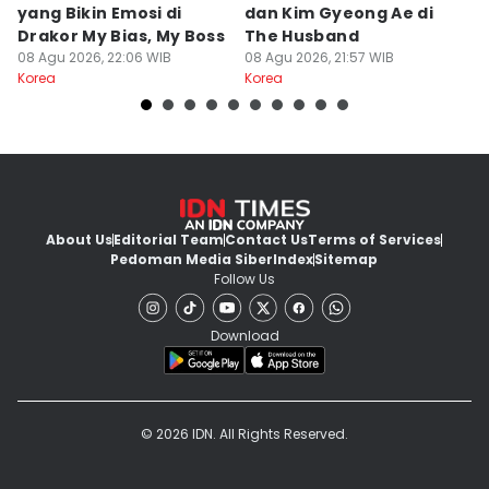
yang Bikin Emosi di
dan Kim Gyeong Ae di
A
Drakor My Bias, My Boss
The Husband
S
08 Agu 2026, 22:06 WIB
08 Agu 2026, 21:57 WIB
08
Korea
Korea
Ko
About Us
Editorial Team
Contact Us
Terms of Services
Pedoman Media Siber
Index
Sitemap
Follow Us
Download
© 2026 IDN. All Rights Reserved.