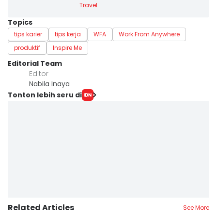
Travel
Topics
tips karier
tips kerja
WFA
Work From Anywhere
produktif
Inspire Me
Editorial Team
Editor
Nabila Inaya
Tonton lebih seru di
Related Articles
See More