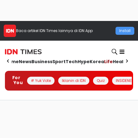
Baca artikel
IDN Times
lainnya di IDN App
Install
Home
News
Business
Sport
Tech
Hype
Korea
Life
Health
Aut
For
# Yuk Vote
Iklanin di IDN
Quiz
INSIDENESIA
You