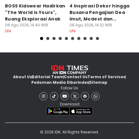
BOSS Kidswear Hadirkan
4 Inspirasi Dekor hingga
K
"The World is Yours",
Busana Pengajian Dea
K
Ruang Eksplorasi Anak
Imut, Modest dan
S
08 Agu 2026, 14:40 WIB
Anggun!
08 Agu 2026, 14:32 WIB
08
Life
Life
Lif
About Us
Editorial Team
Contact Us
Terms of Services
Pedoman Media Siber
Index
Sitemap
Follow Us
Download
© 2026 IDN. All Rights Reserved.