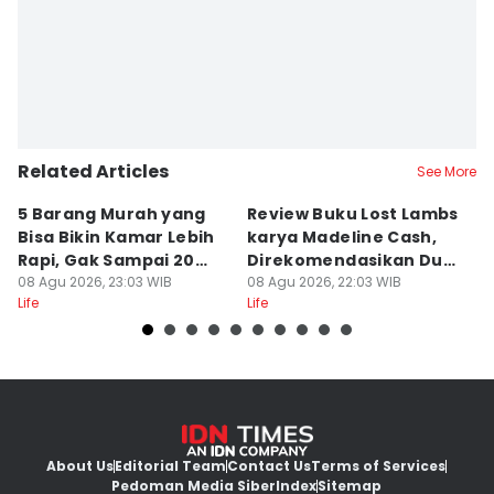
Related Articles
See More
5 Barang Murah yang
Review Buku Lost Lambs
No
Bisa Bikin Kamar Lebih
karya Madeline Cash,
B
Rapi, Gak Sampai 20
Direkomendasikan Dua
S
Ribu!
08 Agu 2026, 23:03 WIB
Lipa
08 Agu 2026, 22:03 WIB
Ne
08
Life
Life
Lif
About Us
Editorial Team
Contact Us
Terms of Services
Pedoman Media Siber
Index
Sitemap