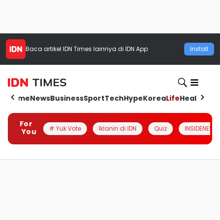
Baca artikel
IDN Times
lainnya di IDN App
Install
Home
News
Business
Sport
Tech
Hype
Korea
Life
Health
Aut
For
# Yuk Vote
Iklanin di IDN
Quiz
INSIDENESIA
You