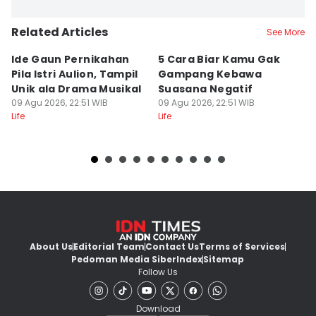
Delvia Y Oktaviani
Related Articles
Editor
See More
Retno Rahayu
Ide Gaun Pernikahan
5 Cara Biar Kamu Gak
5
Pila Istri Aulion, Tampil
Gampang Kebawa
D
Unik ala Drama Musikal
Suasana Negatif
P
09 Agu 2026, 22:51 WIB
09 Agu 2026, 22:51 WIB
I
09
Life
Life
Lif
About Us
Editorial Team
Contact Us
Terms of Services
Pedoman Media Siber
Index
Sitemap
Follow Us
Download