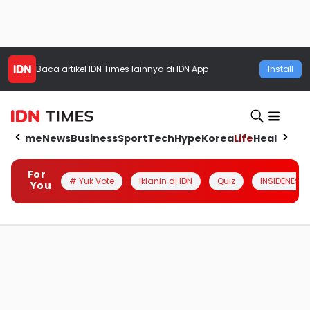
Baca artikel
IDN Times
lainnya di IDN App
Install
Home
News
Business
Sport
Tech
Hype
Korea
Life
Health
Aut
For
# Yuk Vote
Iklanin di IDN
Quiz
INSIDENESIA
You