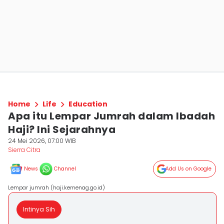
Home
Life
Education
Apa itu Lempar Jumrah dalam Ibadah
Haji? Ini Sejarahnya
24 Mei 2026, 07:00 WIB
Sierra Citra
News
Channel
Add Us on Google
Lempar jumrah (haji.kemenag.go.id)
Intinya Sih