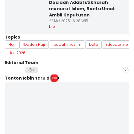
Doa dan Adab Istikharah
menurut Islam, Bantu Umat
Ambil Keputusan
22 Mei 2025, 16:28 WIB
Life
Topics
Haji
Ibadah Haji
ibadah muslim
batu
Educate me
Haji 2026
Editorial Team
3+
Editor
Tonton lebih seru di
Sierra Citra
Editor
Febriyanti Revitasari
Editor
Eddy Rusmanto
Editor