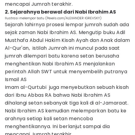
mencapai Jumrah terakhir.
2. Sejarahnya berawal dari Nabi Ibrahim AS
Ilustrasi melempar batu (Pexels.com/ALEXANDER IGREVSKY)
Sejarah lahirnya prosesi lempar jumrah sudah ada
sejak zaman Nabi Ibrahim AS. Mengutip buku Adil
Musthafa Abdul Hakim Kisah Ayah dan Anak dalam
Al-Qur'an, istilah Jumrah ini muncul pada saat
jumrah dilempari batu karena setan berusaha
menghentikan Nabi Ibrahim AS menjalankan
perintah Allah SWT untuk menyembelih putranya
Ismail AS
Imam al-Qurtubi juga menyebutkan sebuah kisah
dari Ibnu Abbas RA bahwa Nabi Ibrahim AS
dihalangi setan sebanyak tiga kali di al-Jamaraat.
Nabi Ibrahim AS kemudian melemparkan batu ke
arahnya setiap kali setan mencoba
menghentikannya. Ini berlanjut sampai dia
mencapai Jumrah terakhir.