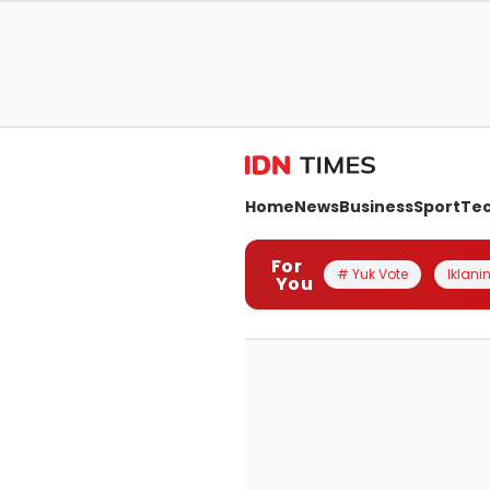
Home
News
Business
Sport
Te
For
# Yuk Vote
Iklanin
You