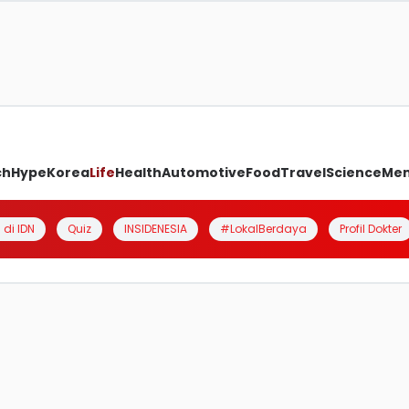
ch
Hype
Korea
Life
Health
Automotive
Food
Travel
Science
Me
 di IDN
Quiz
INSIDENESIA
#LokalBerdaya
Profil Dokter