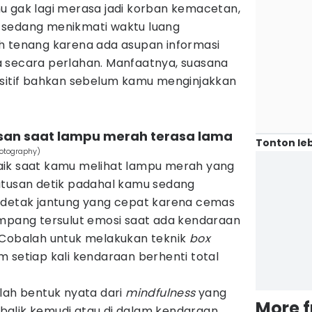
u gak lagi merasa jadi korban kemacetan,
 sedang menikmati waktu luang
ebih tenang karena ada asupan informasi
 secara perlahan. Manfaatnya, suasana
ositif bahkan sebelum kamu menginjakkan
san saat lampu merah terasa lama
Tonton leb
hotography)
aik saat kamu melihat lampu merah yang
atusan detik padahal kamu sedang
 detak jantung yang cepat karena cemas
ampang tersulut emosi saat ada kendaraan
 Cobalah untuk melakukan teknik
box
 setiap kali kendaraan berhenti total
lah bentuk nyata dari
mindfulness
yang
More 
i balik kemudi atau di dalam kendaraan