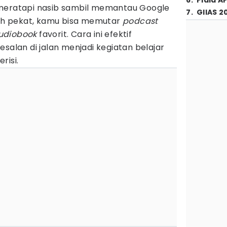
6
.
Piala A
 meratapi nasib sambil memantau Google
7
.
GIIAS 2
h pekat, kamu bisa memutar
podcast
udiobook
favorit. Cara ini efektif
esalan di jalan menjadi kegiatan belajar
risi.