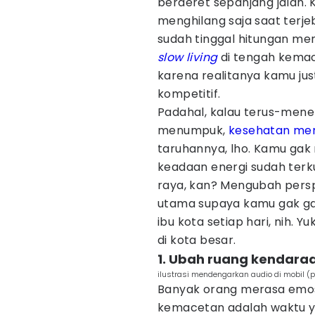
berderet sepanjang jalan.
menghilang saja saat terje
sudah tinggal hitungan m
slow living
di tengah kemac
karena realitanya kamu jus
kompetitif.
Padahal, kalau terus-mener
menumpuk,
kesehatan me
taruhannya, lho. Kamu gak
keadaan energi sudah terku
raya, kan? Mengubah perspe
utama supaya kamu gak 
ibu kota setiap hari, nih. Yu
di kota besar.
1. Ubah ruang kendaraa
ilustrasi mendengarkan audio di mobil (
Banyak orang merasa emos
kemacetan adalah waktu ya