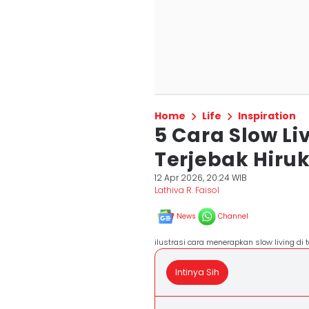
Home
Life
Inspiration
5 Cara Slow L
Terjebak Hiruk
12 Apr 2026, 20:24 WIB
Lathiva R. Faisol
News
Channel
ilustrasi cara menerapkan slow living di
Intinya Sih