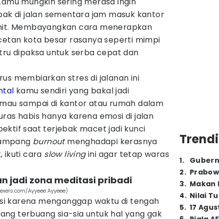
 Kamu mungkin sering merasa ingin
bak di jalan sementara jam masuk kantor
enit. Membayangkan cara menerapkan
etan kota besar rasanya seperti mimpi
tru dipaksa untuk serba cepat dan
us membiarkan stres di jalanan ini
ntal
kamu sendiri yang bakal jadi
 mau sampai di kantor atau rumah dalam
ras habis hanya karena emosi di jalan
ktif saat terjebak macet jadi kunci
Trendi
gampang
burnout
menghadapi kerasnya
k, ikuti cara
slow living
ini agar tetap waras
1
.
Gubern
2
.
Prabow
n jadi zona meditasi pribadi
3
.
Makan B
pexels.com/Ayyeee Ayyeee)
4
.
Nilai T
i karena menganggap waktu di tengah
5
.
17 Agus
ng terbuang sia-sia untuk hal yang gak