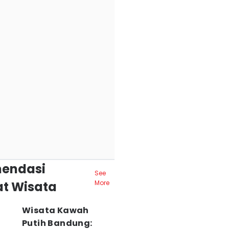
endasi
See
t Wisata
More
Wisata Kawah
Putih Bandung: