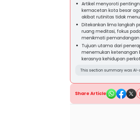
Artikel menyoroti penting
kemacetan kota besar aga
akibat rutinitas tidak me
Ditekankan lima langkah p
ruang meditasi, fokus pad
menikmati pemandangan ko
Tujuan utama dari penerap
menemukan ketenangan b
kerasnya kehidupan perkot
This section summary was AI-a
Share Article