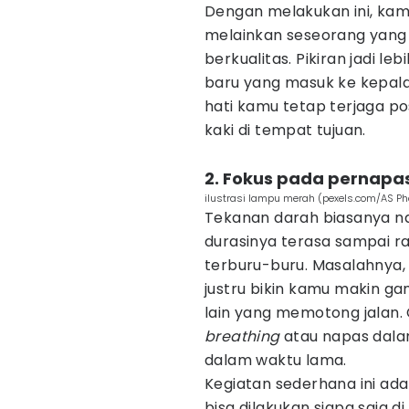
Dengan melakukan ini, kam
melainkan seseorang yang
berkualitas. Pikiran jadi l
baru yang masuk ke kepala
hati kamu tetap terjaga p
kaki di tempat tujuan.
2. Fokus pada pernapa
ilustrasi lampu merah (pexels.com/AS P
Tekanan darah biasanya n
durasinya terasa sampai r
terburu-buru. Masalahnya,
justru bikin kamu makin g
lain yang memotong jalan.
breathing
atau napas dalam
dalam waktu lama.
Kegiatan sederhana ini ada
bisa dilakukan siapa saja d