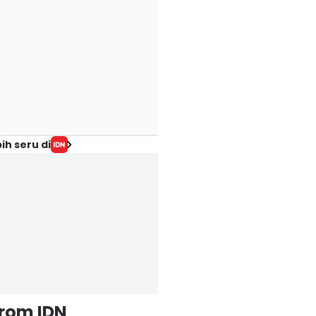
ih seru di
from IDN