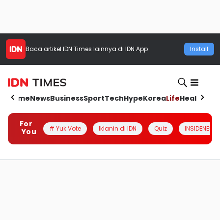
Baca artikel
IDN Times
lainnya di IDN App
Install
Home
News
Business
Sport
Tech
Hype
Korea
Life
Health
Aut
For
# Yuk Vote
Iklanin di IDN
Quiz
INSIDENESIA
You