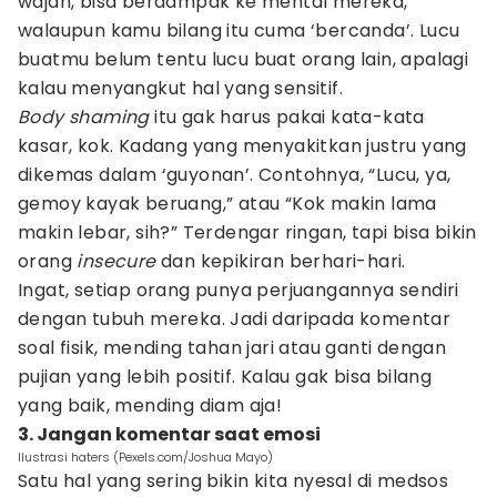
wajah, bisa berdampak ke mental mereka,
walaupun kamu bilang itu cuma ‘bercanda’. Lucu
buatmu belum tentu lucu buat orang lain, apalagi
kalau menyangkut hal yang sensitif.
Body shaming
itu gak harus pakai kata-kata
kasar, kok. Kadang yang menyakitkan justru yang
dikemas dalam ‘guyonan’. Contohnya, “Lucu, ya,
gemoy kayak beruang,” atau “Kok makin lama
makin lebar, sih?” Terdengar ringan, tapi bisa bikin
orang
insecure
dan kepikiran berhari-hari.
Ingat, setiap orang punya perjuangannya sendiri
dengan tubuh mereka. Jadi daripada komentar
soal fisik, mending tahan jari atau ganti dengan
pujian yang lebih positif. Kalau gak bisa bilang
yang baik, mending diam aja!
3. Jangan komentar saat emosi
Ilustrasi haters (Pexels.com/Joshua Mayo)
Satu hal yang sering bikin kita nyesal di medsos