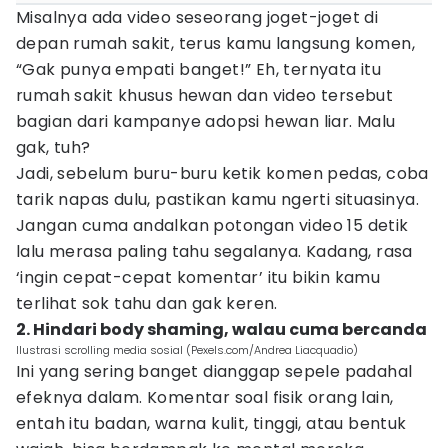
Misalnya ada video seseorang joget-joget di
depan rumah sakit, terus kamu langsung komen,
“Gak punya empati banget!” Eh, ternyata itu
rumah sakit khusus hewan dan video tersebut
bagian dari kampanye adopsi hewan liar. Malu
gak, tuh?
Jadi, sebelum buru-buru ketik komen pedas, coba
tarik napas dulu, pastikan kamu ngerti situasinya.
Jangan cuma andalkan potongan video 15 detik
lalu merasa paling tahu segalanya. Kadang, rasa
‘ingin cepat-cepat komentar’ itu bikin kamu
terlihat sok tahu dan gak keren.
2. Hindari body shaming, walau cuma bercanda
Ilustrasi scrolling media sosial (Pexels.com/Andrea Liacquadio)
Ini yang sering banget dianggap sepele padahal
efeknya dalam. Komentar soal fisik orang lain,
entah itu badan, warna kulit, tinggi, atau bentuk