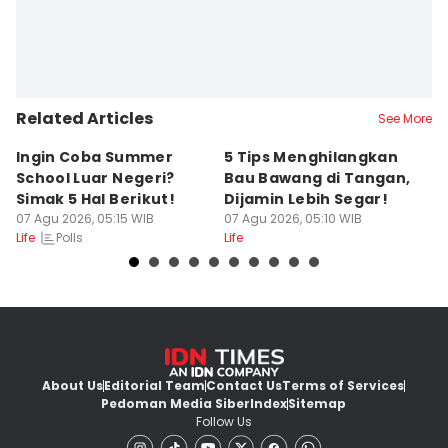
Related Articles
See More
Ingin Coba Summer
5 Tips Menghilangkan
5
School Luar Negeri?
Bau Bawang di Tangan,
d
Simak 5 Hal Berikut!
Dijamin Lebih Segar!
L
07 Agu 2026, 05:15 WIB
07 Agu 2026, 05:10 WIB
S
07
Polls
Life
Life
Lif
About Us
Editorial Team
Contact Us
Terms of Services
Pedoman Media Siber
Index
Sitemap
Follow Us