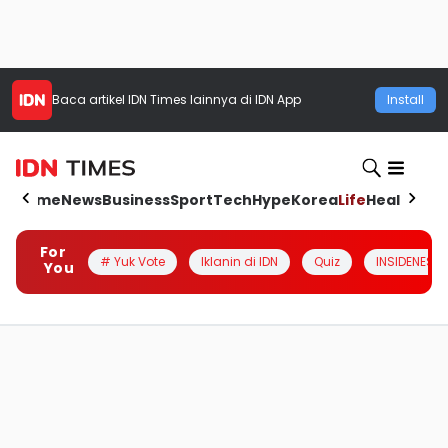
Baca artikel
IDN Times
lainnya di IDN App
Install
Home
News
Business
Sport
Tech
Hype
Korea
Life
Health
Aut
For
# Yuk Vote
Iklanin di IDN
Quiz
INSIDENESIA
You