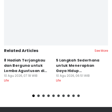
Related Articles
See More
8 Hadiah Terjangkau
5 Langkah Sederhana
5
dan Berguna untuk
untuk Menerapkan
S
Lomba Agustusan di
Gaya Hidup
M
Kantor
10 Agu 2026, 07:18 WIB
Berkelanjutan
10 Agu 2026, 06:51 WIB
10
Life
Life
Lif