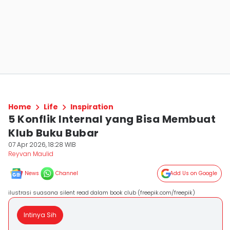
Home
Life
Inspiration
5 Konflik Internal yang Bisa Membuat
Klub Buku Bubar
07 Apr 2026, 18:28 WIB
Reyvan Maulid
News
Channel
Add Us on Google
ilustrasi suasana silent read dalam book club (freepik.com/freepik)
Intinya Sih