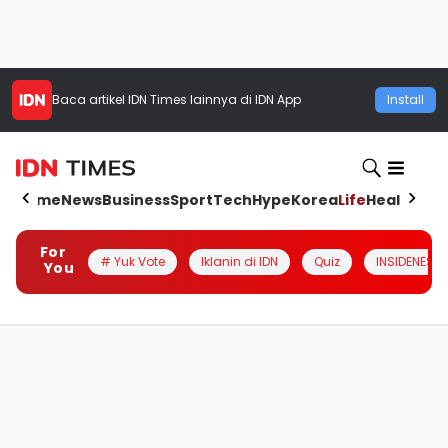
Baca artikel
IDN Times
lainnya di IDN App
Install
Home
News
Business
Sport
Tech
Hype
Korea
Life
Health
Aut
For
# Yuk Vote
Iklanin di IDN
Quiz
INSIDENESIA
You