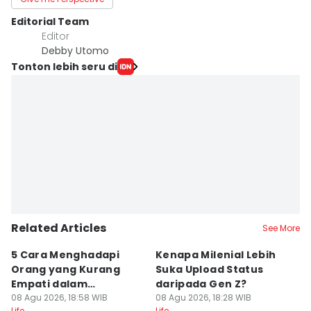
Editorial Team
Editor
Debby Utomo
Tonton lebih seru di
Related Articles
See More
5 Cara Menghadapi
Kenapa Milenial Lebih
C
Orang yang Kurang
Suka Upload Status
E
Empati dalam
daripada Gen Z?
B
Pertemanan
08 Agu 2026, 18:58 WIB
08 Agu 2026, 18:28 WIB
08
Life
Life
Lif