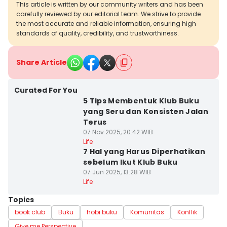
This article is written by our community writers and has been
carefully reviewed by our editorial team. We strive to provide
the most accurate and reliable information, ensuring high
standards of quality, credibility, and trustworthiness.
Share Article
Curated For You
5 Tips Membentuk Klub Buku
yang Seru dan Konsisten Jalan
Terus
07 Nov 2025, 20:42 WIB
Life
7 Hal yang Harus Diperhatikan
sebelum Ikut Klub Buku
07 Jun 2025, 13:28 WIB
Life
Topics
book club
Buku
hobi buku
Komunitas
Konflik
Give me Perspective