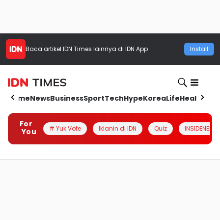
Baca artikel
IDN Times
lainnya di IDN App
Install
Home
News
Business
Sport
Tech
Hype
Korea
Life
Health
Aut
For
# Yuk Vote
Iklanin di IDN
Quiz
INSIDENESIA
You