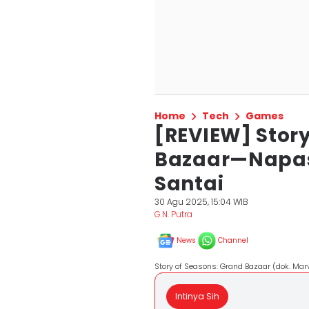
Home
Tech
Games
[REVIEW] Story
Bazaar—Napas
Santai
30 Agu 2025, 15:04 WIB
G.N. Putra
News
Channel
Story of Seasons: Grand Bazaar (dok. Mar
Intinya Sih