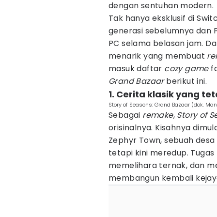
dengan sentuhan modern.
Tak hanya eksklusif di Swit
generasi sebelumnya dan PC
PC selama belasan jam. Dar
menarik yang membuat
r
masuk daftar
cozy game
f
Grand Bazaar
berikut ini.
1. Cerita klasik yang t
Story of Seasons: Grand Bazaar (dok. Mar
Sebagai
remake
,
Story of 
orisinalnya. Kisahnya dimu
Zephyr Town, sebuah desa 
tetapi kini meredup. Tugas
memelihara ternak, dan men
membangun kembali kejay