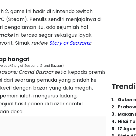
ch 2, game ini hadir di Nintendo Switch
 (Steam). Penulis sendiri menjajalnya di
i pengalaman itu, ada sejumlah hal
emake
ini terasa segar sekaligus layak
avorit. Simak
review
Story of Seasons
:
etap hangat
velous/Story of Seasons: Grand Bazaar)
Seasons: Grand Bazaar
setia kepada premis
lai dari seorang pemuda yang pindah ke
Trendi
kecil dengan bazar yang dulu megah,
 pemain ialah mengurus ladang,
1
.
Gubern
jual hasil panen di bazar sambil
2
.
Prabow
aan desa.
3
.
Makan B
4
.
Nilai T
5
.
17 Agus