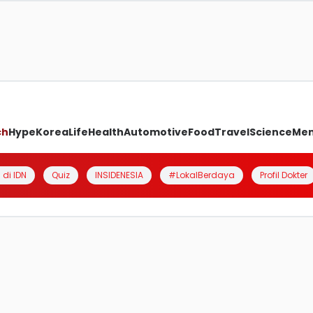
ch
Hype
Korea
Life
Health
Automotive
Food
Travel
Science
Me
 di IDN
Quiz
INSIDENESIA
#LokalBerdaya
Profil Dokter