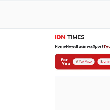
Home
News
Business
Sport
Te
For
# Yuk Vote
Iklanin
You