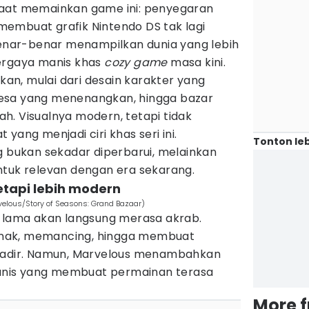
saat memainkan game ini: penyegaran
s membuat grafik Nintendo DS tak lagi
enar-benar menampilkan dunia yang lebih
ergaya manis khas
cozy game
masa kini.
ikan, mulai dari desain karakter yang
esa yang menenangkan, hingga bazar
h. Visualnya modern, tetapi tidak
yang menjadi ciri khas seri ini.
Tonton leb
 bukan sekadar diperbarui, melainkan
ntuk relevan dengan era sekarang.
etapi lebih modern
velous/Story of Seasons: Grand Bazaar)
 lama akan langsung merasa akrab.
nak, memancing, hingga membuat
 hadir. Namun, Marvelous menambahkan
nis yang membuat permainan terasa
More 