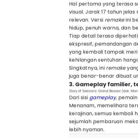
Hal pertama yang terasa 
visual. Jarak 17 tahun jela
relevan. Versi
remake
ini b
hidup, penuh warna, dan b
Tiap detail terasa diperhat
ekspresif, pemandangan d
yang kembali tampak meria
kehilangan sentuhan hangat 
Singkatnya, ini
remake
yang
juga benar-benar dibuat u
3. Gameplay familier, t
Story of Seasons: Grand Bazaar (dok. Mar
Dari sisi
gameplay
, pemain
Menanam, memelihara ter
kerajinan, semua kembali
sejumlah pembaruan meka
lebih nyaman.