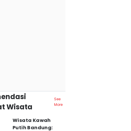
endasi
See
t Wisata
More
Wisata Kawah
Putih Bandung: