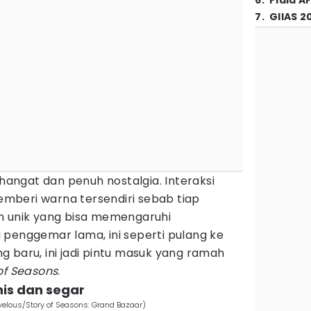
6
.
Piala A
7
.
GIIAS 2
 hangat dan penuh nostalgia. Interaksi
mberi warna tersendiri sebab tiap
n unik yang bisa memengaruhi
 penggemar lama, ini seperti pulang ke
 baru, ini jadi pintu masuk yang ramah
of Seasons
.
nis dan segar
velous/Story of Seasons: Grand Bazaar)