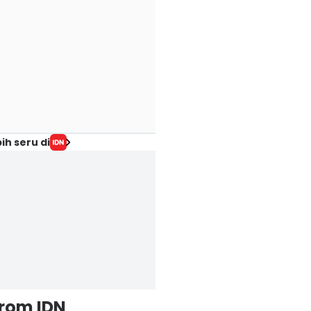
ih seru di
from IDN