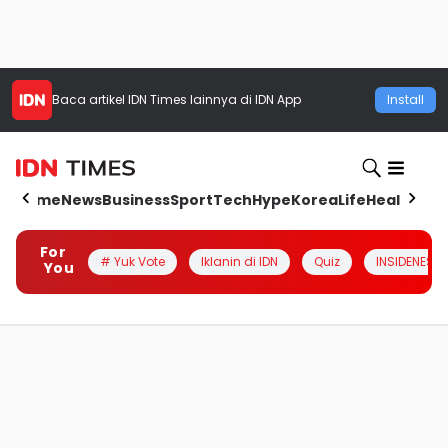
Baca artikel
IDN Times
lainnya di IDN App
Install
Home
News
Business
Sport
Tech
Hype
Korea
Life
Health
Aut
For
# Yuk Vote
Iklanin di IDN
Quiz
INSIDENESIA
You