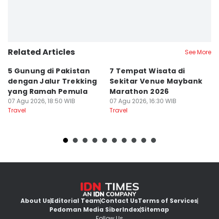
Related Articles
See More
5 Gunung di Pakistan
7 Tempat Wisata di
L
dengan Jalur Trekking
Sekitar Venue Maybank
G
yang Ramah Pemula
Marathon 2026
P
07 Agu 2026, 18:50 WIB
07 Agu 2026, 16:30 WIB
d
07
Travel
Travel
Tr
About Us
Editorial Team
Contact Us
Terms of Services
Pedoman Media Siber
Index
Sitemap
Follow Us