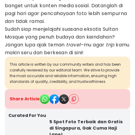
banget untuk konten media sosial. Datanglah di
pagi hari agar pencahayaan foto lebih sempurna
dan tidak ramai.
Sudah siap menjelajahi suasana eksotis Sultan
Mosque yang penuh budaya dan keindahan?
Jangan lupa ajak teman
travel
–mu agar
trip
kamu
makin seru dan berkesan di sini!
This article is written by our community writers and has been
carefully reviewed by our editorial team. We strive to provide
the most accurate and reliable information, ensuring high
standards of quality, credibility, and trustworthiness.
Share Article
Curated For You
5 Spot Foto Terbaik dan Gratis
di Singapura, Gak Cuma Haji
Lane!