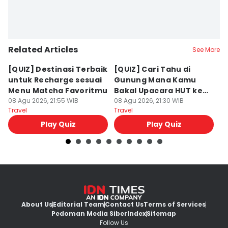
Related Articles
See More
[QUIZ] Destinasi Terbaik
[QUIZ] Cari Tahu di
[
untuk Recharge sesuai
Gunung Mana Kamu
Li
Menu Matcha Favoritmu
Bakal Upacara HUT ke-
Pe
08 Agu 2026, 21:55 WIB
81 RI!
08 Agu 2026, 21:30 WIB
08
Travel
Travel
Tr
Play Quiz
Play Quiz
About Us
Editorial Team
Contact Us
Terms of Services
Pedoman Media Siber
Index
Sitemap
Follow Us