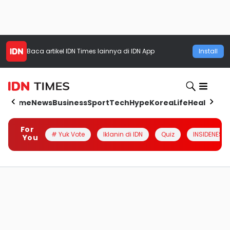
Baca artikel
IDN Times
lainnya di IDN App
Install
Home
News
Business
Sport
Tech
Hype
Korea
Life
Health
Aut
For
# Yuk Vote
Iklanin di IDN
Quiz
INSIDENESIA
You