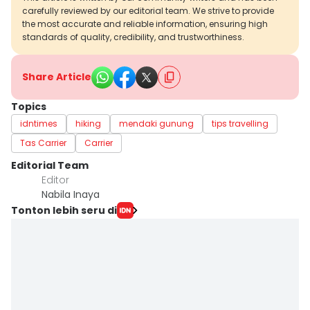
carefully reviewed by our editorial team. We strive to provide
the most accurate and reliable information, ensuring high
standards of quality, credibility, and trustworthiness.
Share Article
Topics
idntimes
hiking
mendaki gunung
tips travelling
Tas Carrier
Carrier
Editorial Team
Editor
Nabila Inaya
Tonton lebih seru di