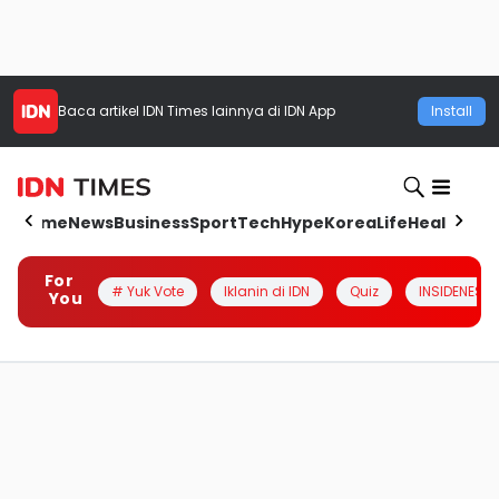
Baca artikel
IDN Times
lainnya di IDN App
Install
Home
News
Business
Sport
Tech
Hype
Korea
Life
Health
Aut
For
# Yuk Vote
Iklanin di IDN
Quiz
INSIDENESIA
You