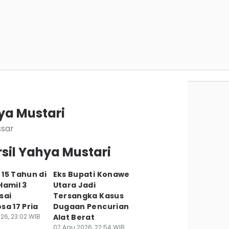
ya Mustari
ssar
sil Yahya Mustari
15 Tahun di
Eks Bupati Konawe
Hamil 3
Utara Jadi
sai
Tersangka Kasus
sa 17 Pria
Dugaan Pencurian
26, 23:02 WIB
Alat Berat
07 Agu 2026, 22:54 WIB