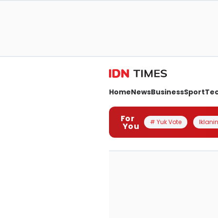
Home
News
Business
Sport
Te
For
# Yuk Vote
Iklanin
You