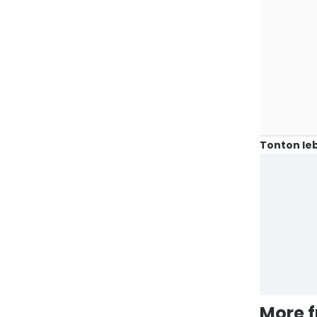
Tonton leb
More 