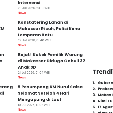
Intervensi
23 Jul 2026, 23:19 WIB
News
Konstatering Lahan di
KM
Makassar Ricuh, Polisi Kena
Lemparan Batu
22 Jul 2026, 01:40 WIB
News
an
Bejat! Kakek Pemilik Warung
ga
di Makassar Diduga Cabuli 32
Anak SD
Trendi
21 Jul 2026, 01:04 WIB
News
1
.
Gubern
Serang
5 Penumpang KM Nurul Salsa
2
.
Prabow
di
Selamat Setelah 4 Hari
3
.
Makan B
Mengapung di Laut
4
.
Nilai T
19 Jul 2026, 13:02 WIB
5
.
17 Agus
News