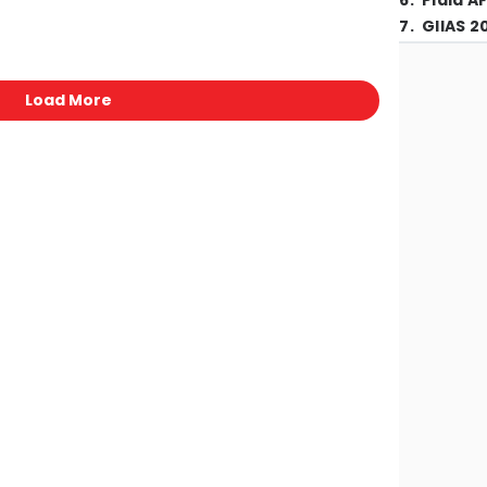
6
.
Piala A
7
.
GIIAS 2
Load More