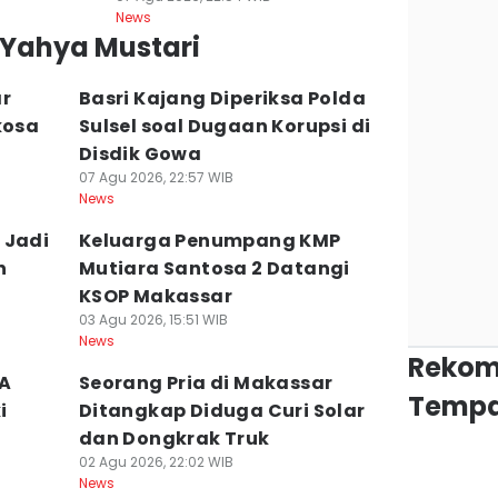
News
l Yahya Mustari
ar
Basri Kajang Diperiksa Polda
kosa
Sulsel soal Dugaan Korupsi di
Disdik Gowa
07 Agu 2026, 22:57 WIB
News
 Jadi
Keluarga Penumpang KMP
n
Mutiara Santosa 2 Datangi
KSOP Makassar
03 Agu 2026, 15:51 WIB
News
Rekom
WA
Seorang Pria di Makassar
Tempa
i
Ditangkap Diduga Curi Solar
dan Dongkrak Truk
02 Agu 2026, 22:02 WIB
News