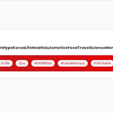
ch
Hype
Korea
Life
Health
Automotive
Food
Travel
Science
Me
 di IDN
Quiz
INSIDENESIA
#LokalBerdaya
Profil Dokter