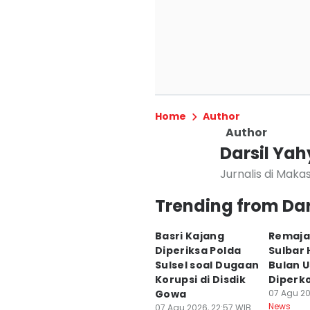
Home
Author
Author
Darsil Yah
Jurnalis di Maka
Trending from Dar
Basri Kajang
Remaja 
Diperiksa Polda
Sulbar 
Sulsel soal Dugaan
Bulan U
Korupsi di Disdik
Diperko
Gowa
07 Agu 20
News
07 Agu 2026, 22:57 WIB