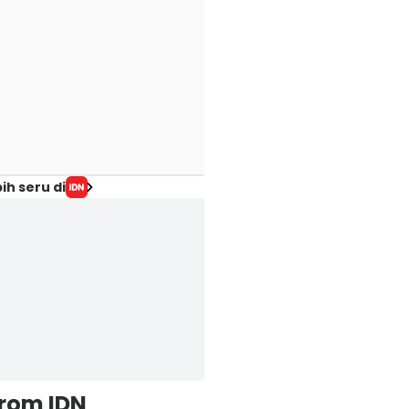
ih seru di
from IDN