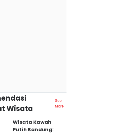
endasi
See
t Wisata
More
Wisata Kawah
Putih Bandung: