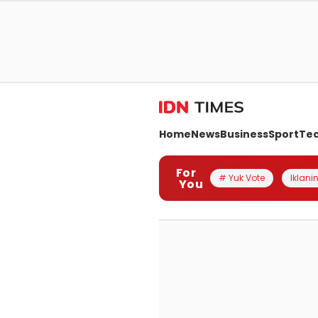
Home
News
Business
Sport
Te
For
# Yuk Vote
Iklanin
You