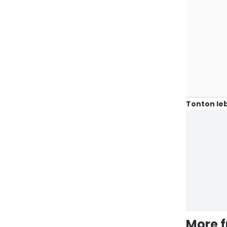
Tonton leb
More 