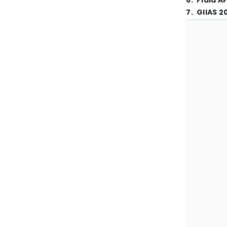
6
.
Piala A
7
.
GIIAS 2