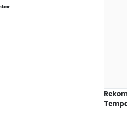
mber
Rekom
Tempa