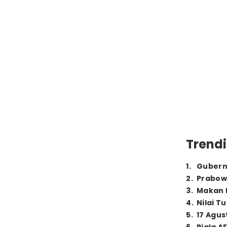
Trendi
1
.
Gubern
2
.
Prabow
3
.
Makan B
4
.
Nilai T
5
.
17 Agus