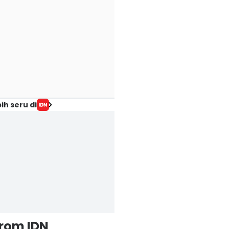
ih seru di
from IDN