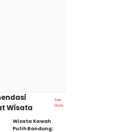
endasi
See
t Wisata
More
Wisata Kawah
Putih Bandung: