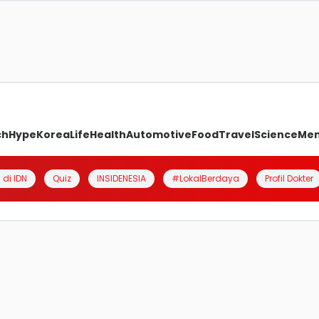
ch
Hype
Korea
Life
Health
Automotive
Food
Travel
Science
Me
 di IDN
Quiz
INSIDENESIA
#LokalBerdaya
Profil Dokter