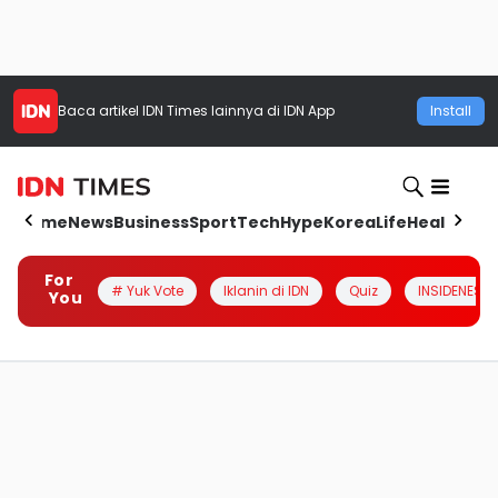
Baca artikel
IDN Times
lainnya di IDN App
Install
Home
News
Business
Sport
Tech
Hype
Korea
Life
Health
Aut
For
# Yuk Vote
Iklanin di IDN
Quiz
INSIDENESIA
You