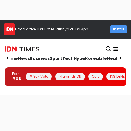
Baca artikel
IDN Times
lainnya di IDN App
Install
Home
News
Business
Sport
Tech
Hype
Korea
Life
Health
Aut
For
# Yuk Vote
Iklanin di IDN
Quiz
INSIDENESIA
You