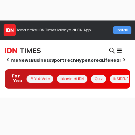
Baca artikel
IDN Times
lainnya di IDN App
Install
Home
News
Business
Sport
Tech
Hype
Korea
Life
Health
Aut
For
# Yuk Vote
Iklanin di IDN
Quiz
INSIDENESIA
You