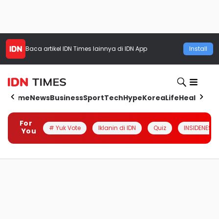
Baca artikel
IDN Times
lainnya di IDN App
Install
Home
News
Business
Sport
Tech
Hype
Korea
Life
Health
Aut
For
# Yuk Vote
Iklanin di IDN
Quiz
INSIDENESIA
You