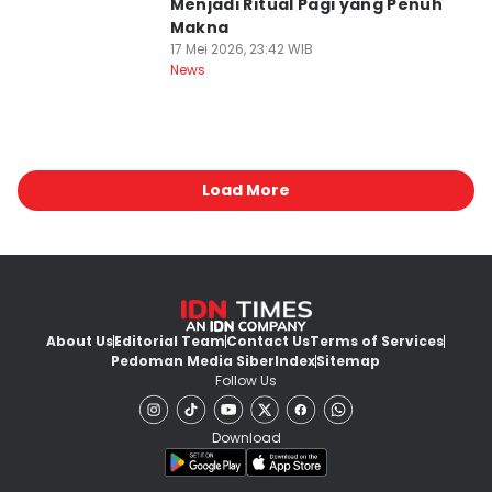
Menjadi Ritual Pagi yang Penuh
Makna
17 Mei 2026, 23:42 WIB
News
Load More
About Us
Editorial Team
Contact Us
Terms of Services
Pedoman Media Siber
Index
Sitemap
Follow Us
Download