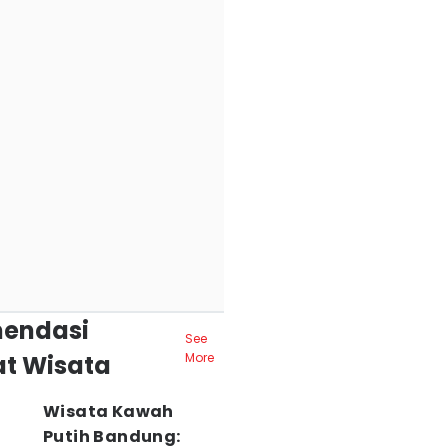
endasi
See
t Wisata
More
Wisata Kawah
Putih Bandung: