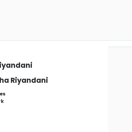
iyandani
sha Riyandani
es
rk