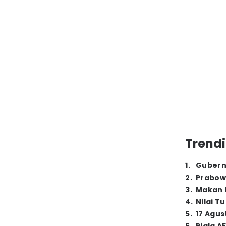
Trendi
1
.
Gubern
2
.
Prabow
3
.
Makan B
4
.
Nilai T
5
.
17 Agus