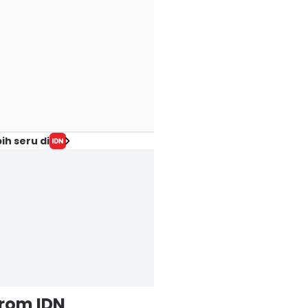
ih seru di
from IDN