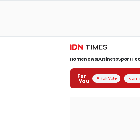
Home
News
Business
Sport
Te
For
# Yuk Vote
Iklanin
You