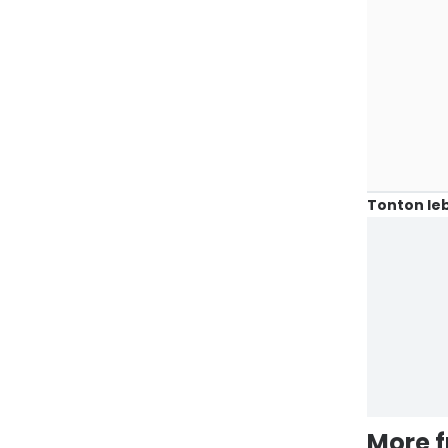
Tonton leb
More 