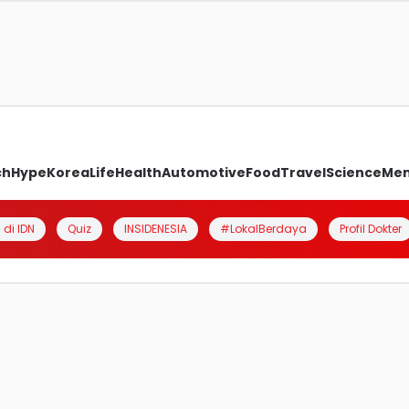
ch
Hype
Korea
Life
Health
Automotive
Food
Travel
Science
Me
 di IDN
Quiz
INSIDENESIA
#LokalBerdaya
Profil Dokter