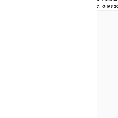
6
.
Piala A
7
.
GIIAS 2