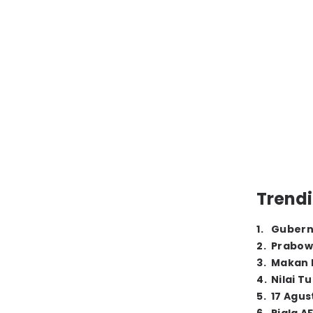
Trendi
1
.
Gubern
2
.
Prabow
3
.
Makan B
4
.
Nilai T
5
.
17 Agus