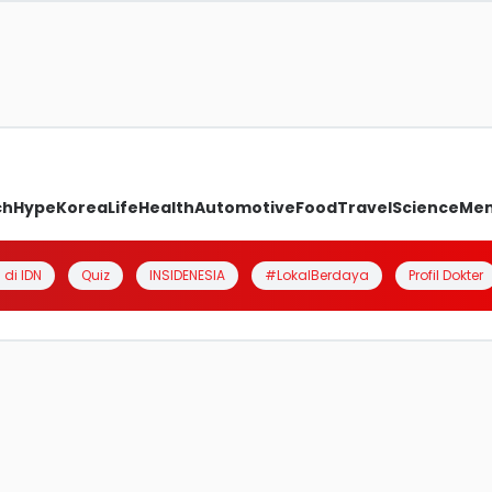
ch
Hype
Korea
Life
Health
Automotive
Food
Travel
Science
Me
 di IDN
Quiz
INSIDENESIA
#LokalBerdaya
Profil Dokter