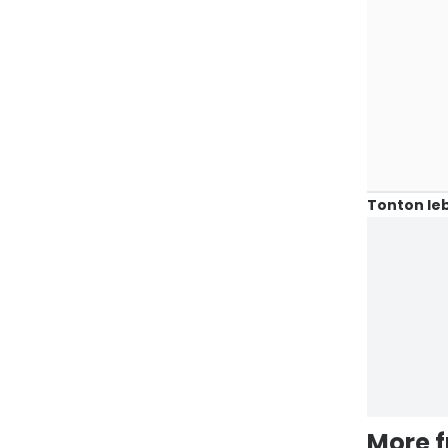
Tonton leb
More 