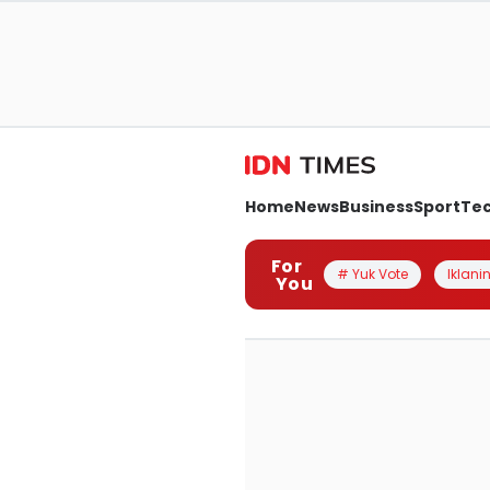
Home
News
Business
Sport
Te
For
# Yuk Vote
Iklanin
You