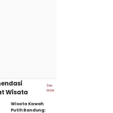
endasi
See
t Wisata
More
Wisata Kawah
Putih Bandung: