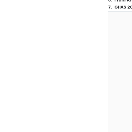
6
.
Piala A
7
.
GIIAS 2