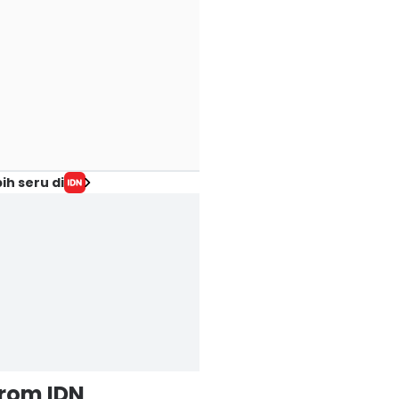
ih seru di
from IDN