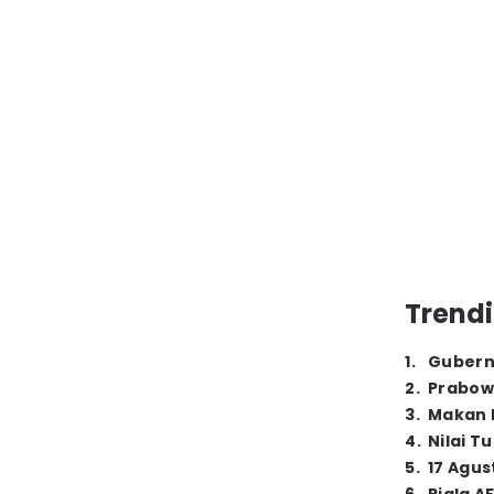
Trendi
1
.
Gubern
2
.
Prabow
3
.
Makan B
4
.
Nilai T
5
.
17 Agus