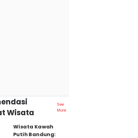
endasi
See
t Wisata
More
Wisata Kawah
Putih Bandung: