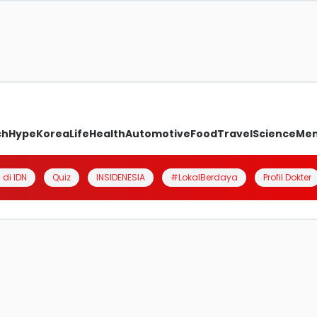
ch
Hype
Korea
Life
Health
Automotive
Food
Travel
Science
Me
 di IDN
Quiz
INSIDENESIA
#LokalBerdaya
Profil Dokter