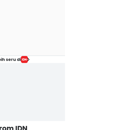
ih seru di
from IDN