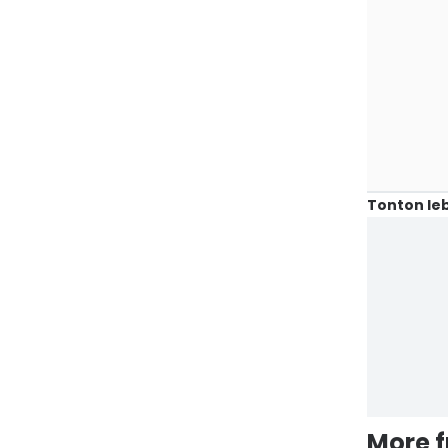
Tonton leb
More 