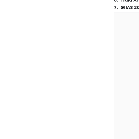
6
.
Piala A
7
.
GIIAS 2