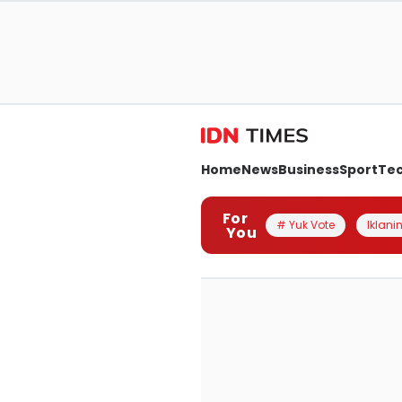
Home
News
Business
Sport
Te
For
# Yuk Vote
Iklanin
You