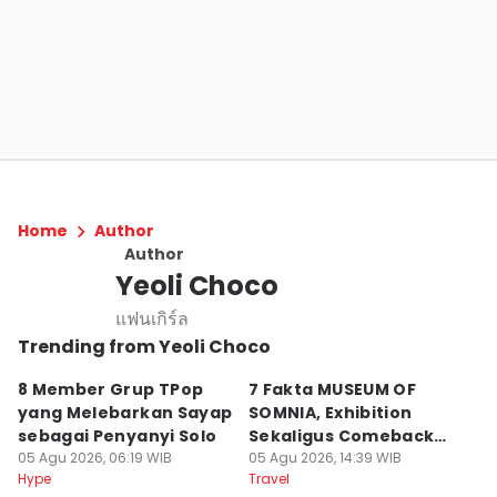
Home
Author
Author
Yeoli Choco
แฟนเกิร์ล
Trending from Yeoli Choco
8 Member Grup TPop
7 Fakta MUSEUM OF
1
yang Melebarkan Sayap
SOMNIA, Exhibition
L
sebagai Penyanyi Solo
Sekaligus Comeback
L
05 Agu 2026, 06:19 WIB
PUN
05 Agu 2026, 14:39 WIB
06
Hype
Travel
Hy