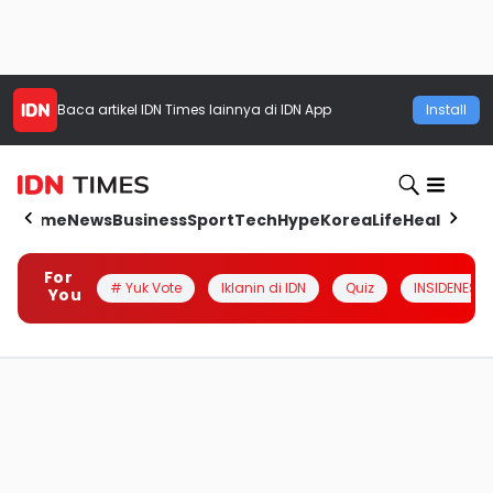
Baca artikel
IDN Times
lainnya di IDN App
Install
Home
News
Business
Sport
Tech
Hype
Korea
Life
Health
Aut
For
# Yuk Vote
Iklanin di IDN
Quiz
INSIDENESIA
You