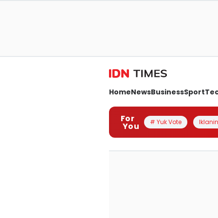
Home
News
Business
Sport
Te
For
# Yuk Vote
Iklanin
You