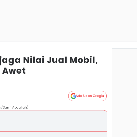
jaga Nilai Jual Mobil,
 Awet
Add Us on Google
com/Sami Abdullah)