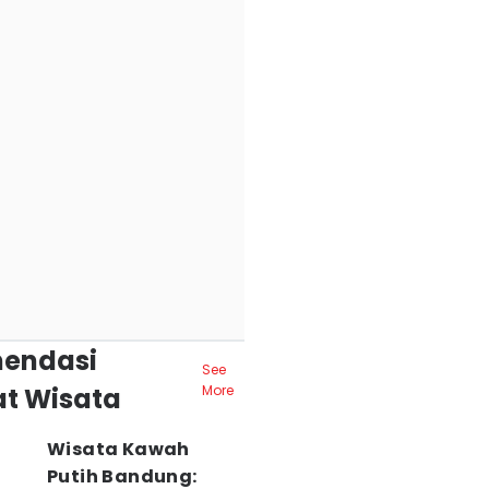
endasi
See
t Wisata
More
Wisata Kawah
Putih Bandung: