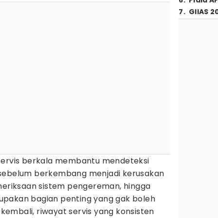
6
.
Piala A
7
.
GIIAS 2
 servis berkala membantu mendeteksi
 sebelum berkembang menjadi kerusakan
emeriksaan sistem pengereman, hingga
upakan bagian penting yang gak boleh
l kembali, riwayat servis yang konsisten