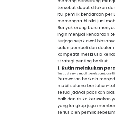
memang cenderung mengala
tersebut dapat ditekan de
itu, pemilik kendaraan pe
memengaruhi nilai jual mob
Banyak orang baru menyad
ingin menjual kendaraan te
terjaga sejak awal biasanya
calon pembeli dan dealer m
kompetitif meski usia ke
strategi penting berikut.
1. Rutin melakukan pe
ilustrasi servis mobil (pexels.com/Jose R
Perawatan berkala menjadi
mobil selama bertahun-tahu
sesuai jadwal pabrikan bia
baik dan risiko kerusakan 
yang lengkap juga member
serius oleh pemilik sebelu