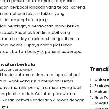
mi penurunan, tetapi laju depresiasi
ngan berbagai langkah yang tepat. Karena
rlu memahami faktor-faktor yang
il dalam jangka panjang.
ari pentingnya perawatan mobil ketika
rsebut. Padahal, kondisi mobil yang
 memiliki daya tarik lebih tinggi di mata
obil bekas. Supaya harga jual tetap
ndaraan bertambah, yuk pahami beberapa
rawatan berkala
Trendi
icardo Barraza Morachis)
 fondasi utama dalam menjaga nilai jual
1
.
Gubern
n. Mobil yang rutin menjalani servis
2
.
Prabow
sanya memiliki performa mesin yang lebih
3
.
Makan B
yang lebih rendah. Catatan perawatan
4
.
Nilai T
i kesan bahwa kendaraan dirawat dengan
5
.
17 Agus
mnya.