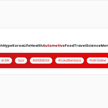
ch
Hype
Korea
Life
Health
Automotive
Food
Travel
Science
Me
 di IDN
Quiz
INSIDENESIA
#LokalBerdaya
Profil Dokter