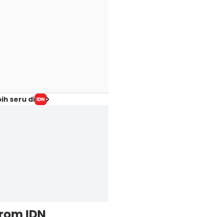
ih seru di
from IDN