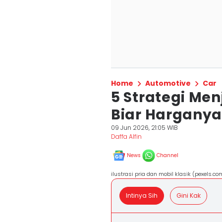
Home
Automotive
Car
5 Strategi Men
Biar Harganya
09 Jun 2026, 21:05 WIB
Daffa Alfin
News
Channel
ilustrasi pria dan mobil klasik (pexels.
Intinya Sih
Gini Kak