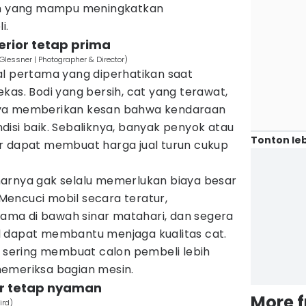
bah yang mampu meningkatkan
i.
erior tetap prima
 Glessner | Photographer & Director)
al pertama yang diperhatikan saat
kas. Bodi yang bersih, cat yang terawat,
nya memberikan kesan bahwa kendaraan
isi baik. Sebaliknya, banyak penyok atau
Tonton leb
r dapat membuat harga jual turun cukup
arnya gak selalu memerlukan biaya besar
. Mencuci mobil secara teratur,
 lama di bawah sinar matahari, dan segera
l dapat membantu menjaga kualitas cat.
k sering membuat calon pembeli lebih
emeriksa bagian mesin.
ar tetap nyaman
More 
ird)