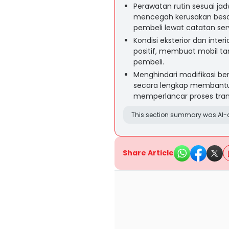
Perawatan rutin sesuai ja
mencegah kerusakan besa
pembeli lewat catatan ser
Kondisi eksterior dan inte
positif, membuat mobil t
pembeli.
Menghindari modifikasi b
secara lengkap membantu
memperlancar proses tran
This section summary was AI-a
Share Article