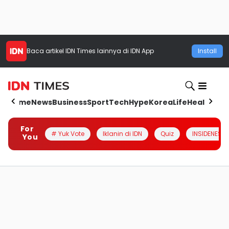
Baca artikel
IDN Times
lainnya di IDN App
Install
Home
News
Business
Sport
Tech
Hype
Korea
Life
Health
Aut
For
# Yuk Vote
Iklanin di IDN
Quiz
INSIDENESIA
You