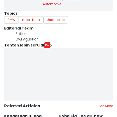
Automotive
Topics
BMW
mobil listrik
Update me
Editorial Team
Editor
Dwi Agustiar
Tonton lebih seru di
Related Articles
See More
Kendaraan Hilang
Coba Kia The all-new
C