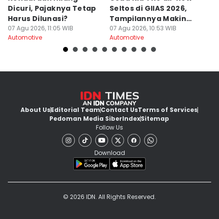
Dicuri, Pajaknya Tetap
Seltos di GIIAS 2026,
D
Harus Dilunasi?
Tampilannya Makin
G
07 Agu 2026, 11:05 WIB
Ganteng!
07 Agu 2026, 10:53 WIB
07
Automotive
Automotive
Au
About Us
Editorial Team
Contact Us
Terms of Services
Pedoman Media Siber
Index
Sitemap
Follow Us
Download
© 2026 IDN. All Rights Reserved.