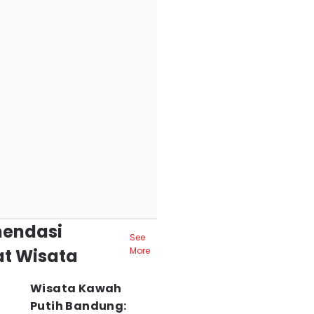
endasi
See
t Wisata
More
Wisata Kawah
Putih Bandung: