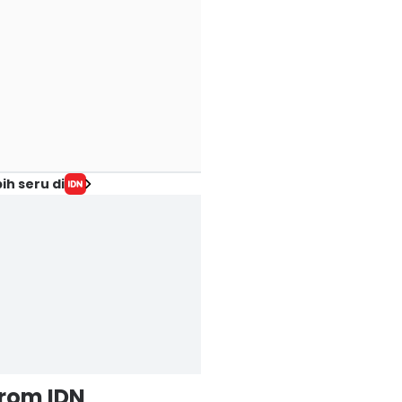
ih seru di
from IDN