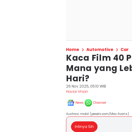
Home
Automotive
Car
Kaca Film 40 P
Mana yang Leb
Hari?
26 Nov 2025, 05:10 WIB
Haviar Irhian
News
Channel
ilustrasi mobil (pexels.com/Max Avans)
Intinya Sih