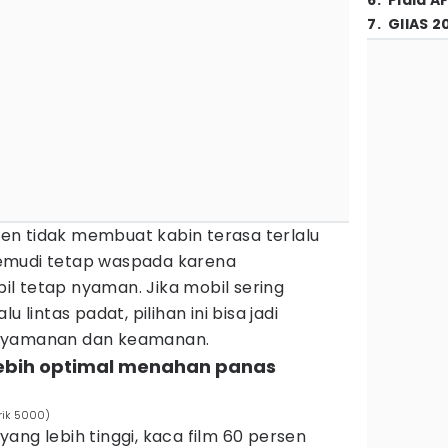
6
.
Piala A
7
.
GIIAS 2
rsen tidak membuat kabin terasa terlalu
emudi tetap waspada karena
l tetap nyaman. Jika mobil sering
 lintas padat, pilihan ini bisa jadi
enyamanan dan keamanan.
 lebih optimal menahan panas
rik 5000)
ang lebih tinggi, kaca film 60 persen