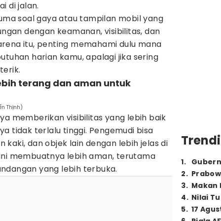
 di jalan.
cuma soal gaya atau tampilan mobil yang
bungan dengan keamanan, visibilitas, dan
arena itu, penting memahami dulu mana
utuhan harian kamu, apalagi jika sering
erik.
 lebih terang dan aman untuk
ến Thịnh)
ya memberikan visibilitas yang lebih baik
a tidak terlalu tinggi. Pengemudi bisa
Trendi
an kaki, dan objek lain dengan lebih jelas di
 Ini membuatnya lebih aman, terutama
1
.
Gubern
ndangan yang lebih terbuka.
2
.
Prabow
3
.
Makan B
4
.
Nilai T
5
.
17 Agus