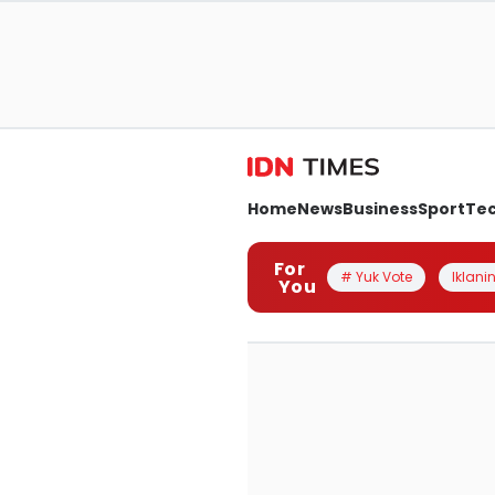
Home
News
Business
Sport
Te
For
# Yuk Vote
Iklanin
You