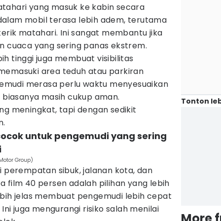
tahari yang masuk ke kabin secara
i dalam mobil terasa lebih adem, terutama
terik matahari. Ini sangat membantu jika
an cuaca yang sering panas ekstrem.
h tinggi juga membuat visibilitas
memasuki area teduh atau parkiran
emudi merasa perlu waktu menyesuaikan
ri biasanya masih cukup aman.
Tonton leb
meningkat, tapi dengan sedikit
n.
 cocok untuk pengemudi yang sering
i
Motor Group)
i perempatan sibuk, jalanan kota, dan
aca film 40 persen adalah pilihan yang lebih
ebih jelas membuat pengemudi lebih cepat
 Ini juga mengurangi risiko salah menilai
More 