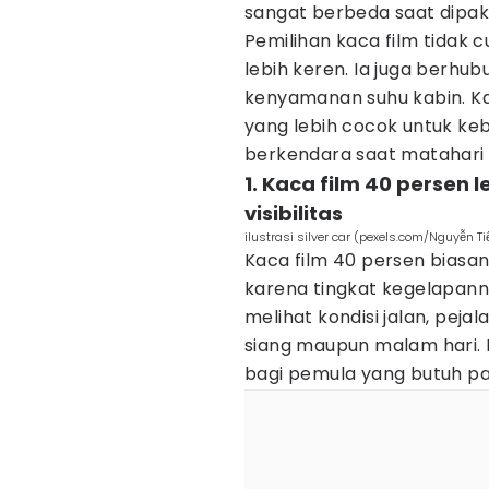
sangat berbeda saat dipakai
Pemilihan kaca film tidak 
lebih keren. Ia juga berhu
kenyamanan suhu kabin. K
yang lebih cocok untuk keb
berkendara saat matahari t
1. Kaca film 40 persen
visibilitas
ilustrasi silver car (pexels.com/Nguyễn Ti
Kaca film 40 persen biasan
karena tingkat kegelapanny
melihat kondisi jalan, pejal
siang maupun malam hari.
bagi pemula yang butuh pa