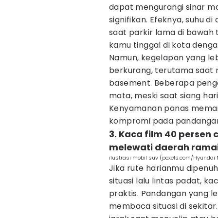
dapat mengurangi sinar ma
signifikan. Efeknya, suhu d
saat parkir lama di bawah 
kamu tinggal di kota deng
Namun, kegelapan yang lebi
berkurang, terutama saat 
basement. Beberapa peng
mata, meski saat siang ha
Kenyamanan panas memang 
kompromi pada pandanga
3. Kaca film 40 persen
melewati daerah rama
ilustrasi mobil suv (pexels.com/Hyundai 
Jika rute harianmu dipenuh
situasi lalu lintas padat, k
praktis. Pandangan yang l
membaca situasi di sekitar.