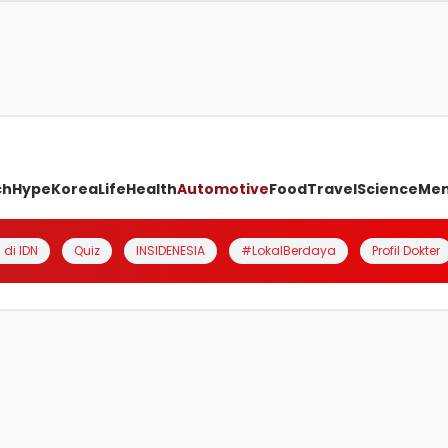
ch
Hype
Korea
Life
Health
Automotive
Food
Travel
Science
Me
 di IDN
Quiz
INSIDENESIA
#LokalBerdaya
Profil Dokter