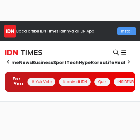
Baca artikel
IDN Times
lainnya di IDN App
Install
Home
News
Business
Sport
Tech
Hype
Korea
Life
Health
Aut
For
# Yuk Vote
Iklanin di IDN
Quiz
INSIDENESIA
You