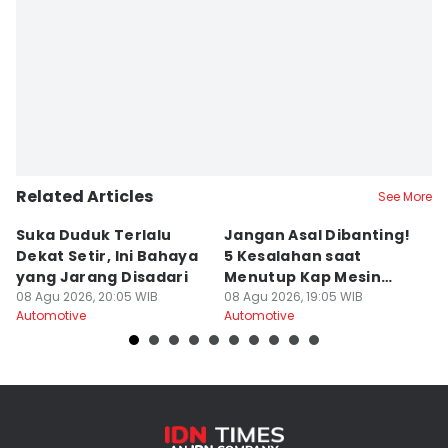
Related Articles
See More
Suka Duduk Terlalu
Jangan Asal Dibanting!
K
Dekat Setir, Ini Bahaya
5 Kesalahan saat
G
yang Jarang Disadari
Menutup Kap Mesin
A
08 Agu 2026, 20:05 WIB
Mobil
08 Agu 2026, 19:05 WIB
08
Automotive
Automotive
Au