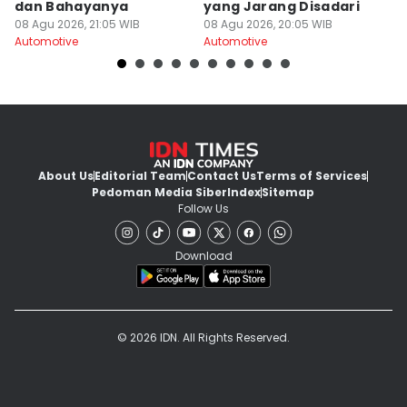
dan Bahayanya
yang Jarang Disadari
M
08 Agu 2026, 21:05 WIB
08 Agu 2026, 20:05 WIB
M
08
Automotive
Automotive
Au
About Us
Editorial Team
Contact Us
Terms of Services
Pedoman Media Siber
Index
Sitemap
Follow Us
Download
© 2026 IDN. All Rights Reserved.