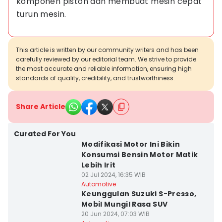
komponen piston dan membuat mesin cepat 
turun mesin.
This article is written by our community writers and has been
carefully reviewed by our editorial team. We strive to provide
the most accurate and reliable information, ensuring high
standards of quality, credibility, and trustworthiness.
Share Article
Curated For You
Modifikasi Motor Ini Bikin
Konsumsi Bensin Motor Matik
Lebih Irit
02 Jul 2024, 16:35 WIB
Automotive
Keunggulan Suzuki S-Presso,
Mobil Mungil Rasa SUV
20 Jun 2024, 07:03 WIB