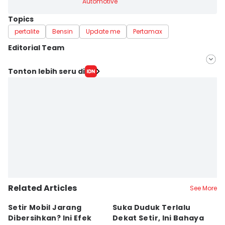
Automotive
Topics
pertalite
Bensin
Update me
Pertamax
Editorial Team
Editor
Tonton lebih seru di
Eddy Rusmanto
Editor
Dwi Agustiar
Related Articles
See More
Setir Mobil Jarang
Suka Duduk Terlalu
J
Dibersihkan? Ini Efek
Dekat Setir, Ini Bahaya
5