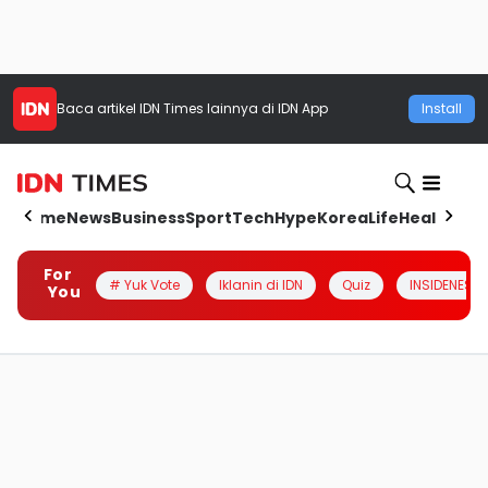
Baca artikel
IDN Times
lainnya di IDN App
Install
Home
News
Business
Sport
Tech
Hype
Korea
Life
Health
Aut
For
# Yuk Vote
Iklanin di IDN
Quiz
INSIDENESIA
You