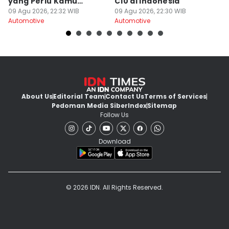
yang Perlu Kamu
C10 di Indonesia
H
Hindari
09 Agu 2026, 22:32 WIB
09 Agu 2026, 22:30 WIB
09
Automotive
Automotive
Au
About Us
Editorial Team
Contact Us
Terms of Services
Pedoman Media Siber
Index
Sitemap
Follow Us
Download
© 2026 IDN. All Rights Reserved.