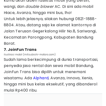
kamu akan diberi fasilitas mobil yang bersih,
wangi, dan
double blower
AC. Di sini ada mobil
Hiace, Avanza, hingga mini bus, lho!
Untuk lebih jelasnya, silakan hubungi 0821-1888-
8804. Atau, datang saja ke alamat kantornya di
Jalan Terusan Gegerkalong Hilir No.8, Sariwangi,
Kecamatan Parongpong, Kabupaten Bandung
Barat.
7. JoinFun Trans
ilustrasi mobil (mitsubishi-motors.com)
Sudah lama berkecimpung di dunia transportasi,
penyedia jasa rental dan sewa mobil Bandung,
JoinFun Trans bisa dipilih untuk menemani
wisatamu. Ada
Alphard
, Avanza, Innova, Xenia,
hingga mini bus kelas eksekutif, yang dibanderol
mulai Rp400 ribu.