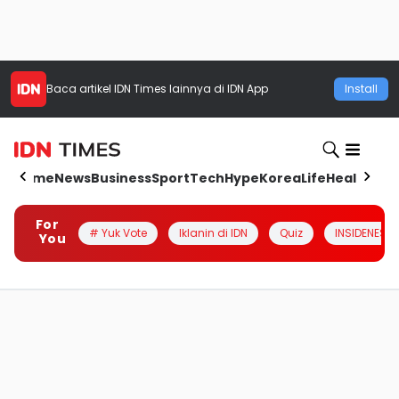
Baca artikel
IDN Times
lainnya di IDN App
Install
Home
News
Business
Sport
Tech
Hype
Korea
Life
Health
Aut
For
# Yuk Vote
Iklanin di IDN
Quiz
INSIDENESIA
You