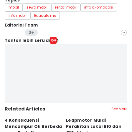
Topics
mobil
sewa mobil
rental mobil
info akomodasi
info mobil
Educate me
Editorial Team
3+
Editor
Tonton lebih seru di
Lea Lyliana
Editor
Putri Intan Nur Fauziah
Editor
Eddy Rusmanto
Editor
Dwi Agustiar
Related Articles
See More
4 Konsekuensi
Leapmotor Mulai
4
Mencampur Oli Berbeda
Perakitan Lokal B10 dan
T