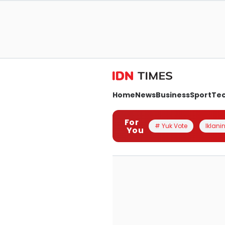
Home
News
Business
Sport
Te
For
# Yuk Vote
Iklanin
You