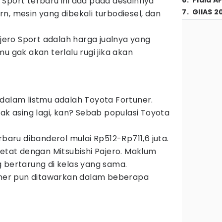
 Sport terbaru ini ada pada desainnya
6
.
Piala A
7
.
GIIAS 2
n, mesin yang dibekali turbodiesel, dan
ajero Sport adalah harga jualnya yang
u gak akan terlalu rugi jika akan
dalam listmu adalah Toyota Fortuner.
tak asing lagi, kan? Sebab populasi Toyota
rbaru dibanderol mulai Rp512-Rp711,6 juta.
ketat dengan Mitsubishi Pajero. Maklum
 bertarung di kelas yang sama.
tuner pun ditawarkan dalam beberapa
a
a