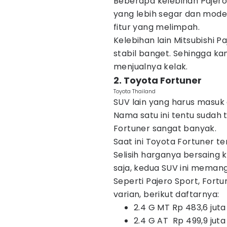
Beberapa kelebihan Pajero
yang lebih segar dan moder
fitur yang melimpah.
Kelebihan lain Mitsubishi P
stabil banget. Sehingga kam
menjualnya kelak.
2. Toyota Fortuner
Toyota Thailand
SUV lain yang harus masuk 
Nama satu ini tentu sudah 
Fortuner sangat banyak.
Saat ini Toyota Fortuner te
Selisih harganya bersaing 
saja, kedua SUV ini memang
Seperti Pajero Sport, For
varian, berikut daftarnya:
2.4 G MT Rp 483,6 jut
2.4 G AT Rp 499,9 jut