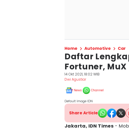
Home
Automotive
Car
Daftar Lengka
Fortuner, MuX
14 Okt 2021, 18:02 WIB
Dwi Agustiar
News
Channel
Default Image IDN
Share Article
Jakarta, IDN Times
- Mobi