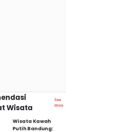
endasi
See
t Wisata
More
Wisata Kawah
Putih Bandung: