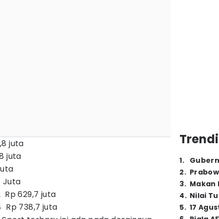
Trendi
8 juta
,8 juta
1
.
Gubern
Juta
2
.
Prabow
7 Juta
3
.
Makan B
2 Rp 629,7 juta
4
.
Nilai T
4 Rp 738,7 juta
5
.
17 Agus