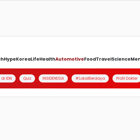
ch
Hype
Korea
Life
Health
Automotive
Food
Travel
Science
Me
 di IDN
Quiz
INSIDENESIA
#LokalBerdaya
Profil Dokter