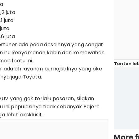
uta
,2 juta
,1 juta
 juta
,6 juta
ortuner ada pada desainnya yang sangat
lain itu kenyamanan kabin dan kemewahan
mobil satu ini.
Tonton leb
er adalah layanan purnajualnya yang oke
nya juga Toyota.
UV yang gak terlalu pasaran, silakan
u ini populasinya tidak sebanyak Pajero
a lebih eksklusif.
More 