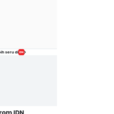
ih seru di
from IDN