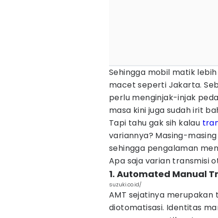
Sehingga mobil matik lebi
macet seperti Jakarta. S
perlu menginjak-injak pedal
masa kini juga sudah irit b
Tapi tahu gak sih kalau
tra
variannya? Masing-masing v
sehingga pengalaman meng
Apa saja varian transmisi 
1. Automated Manual T
suzuki.co.id/
AMT sejatinya merupakan t
diotomatisasi. Identitas m