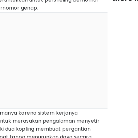
bernomor genap.
manya karena sistem kerjanya
untuk merasakan pengalaman menyetir
liki dua kopling membuat pergantian
cepat tanpa menurunkan daya secara