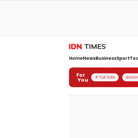
Home
News
Business
Sport
Te
For
# Yuk Vote
Iklanin
You