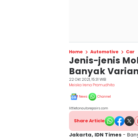
Home
Automotive
Car
Jenis-jenis Mo
Banyak Varia
22 Okt 2021, 15:31 WIB
Meiska Irena Pramudhita
News
Channel
littletonautorepairs.com
Share Article
Jakarta, IDN Times
- Bany