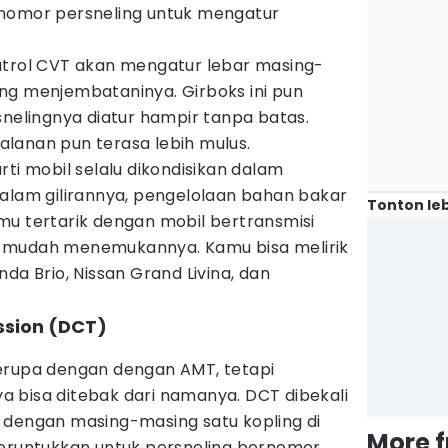
-nomor persneling untuk mengatur
atrol CVT akan mengatur lebar masing-
ng menjembataninya. Girboks ini pun
snelingnya diatur hampir tanpa batas.
lanan pun terasa lebih mulus.
rti mobil selalu dikondisikan dalam
Dalam gilirannya, pengelolaan bahan bakar
Tonton leb
 kamu tertarik dengan mobil bertransmisi
 mudah menemukannya. Kamu bisa melirik
da Brio, Nissan Grand Livina, dan
ssion (DCT)
erupa dengan dengan AMT, tetapi
 bisa ditebak dari namanya. DCT dibekali
 dengan masing-masing satu kopling di
More 
peruntukkan untuk persneling bernomor