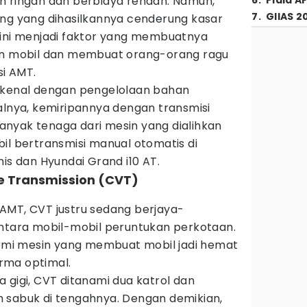
h ringan dan berbiaya rendah. Namun,
6
.
Piala A
7
.
GIIAS 2
ing yang dihasilkannya cenderung kasar
 ini menjadi faktor yang membuatnya
sen mobil dan membuat orang-orang ragu
si AMT.
rkenal dengan pengelolaan bahan
alnya, kemiripannya dengan transmisi
nyak tenaga dari mesin yang dialihkan
il bertransmisi manual otomatis di
nis dan Hyundai Grand i10 AT.
le Transmission (CVT)
AMT, CVT justru sedang berjaya-
antara mobil-mobil peruntukan perkotaan.
atomi mesin yang membuat mobil jadi hemat
rma optimal.
 gigi, CVT ditanami dua katrol dan
 sabuk di tengahnya. Dengan demikian,