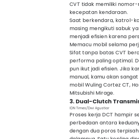
CVT tidak memiliki nomor
kecepatan kendaraan.
Saat berkendara, katrol-k
masing mengikuti sabuk ya
menjadi efisien karena per
Memacu mobil selama perja
Sifat tanpa batas CVT bera
performa paling optimal. 
pun ikut jadi efisien. Jika
manual, kamu akan sangat
mobil Wuling Cortez CT, Hon
Mitsubishi Mirage.
3. Dual-Clutch Transmi
IDN Times/Dwi Agustiar
Proses kerja DCT hampir s
perbedaan antara keduanya
dengan dua poros terpisah
dalamnya. Satu kopling di