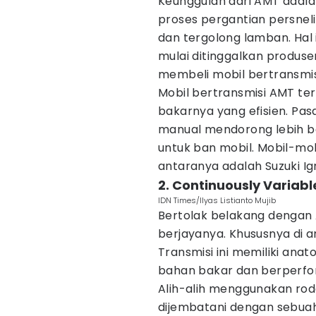
Keunggulan dari AMT adala
proses pergantian persnel
dan tergolong lamban. Hal
mulai ditinggalkan produ
membeli mobil bertransmi
Mobil bertransmisi AMT te
bakarnya yang efisien. Pas
manual mendorong lebih ba
untuk ban mobil. Mobil-mob
antaranya adalah Suzuki Ig
2. Continuously Variab
IDN Times/Ilyas Listianto Mujib
Bertolak belakang dengan 
berjayanya. Khususnya di 
Transmisi ini memiliki an
bahan bakar dan berperfo
Alih-alih menggunakan roda
dijembatani dengan sebuah