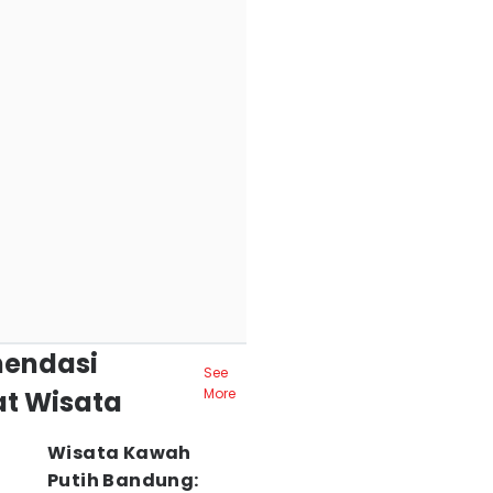
endasi
See
t Wisata
More
Wisata Kawah
Putih Bandung: