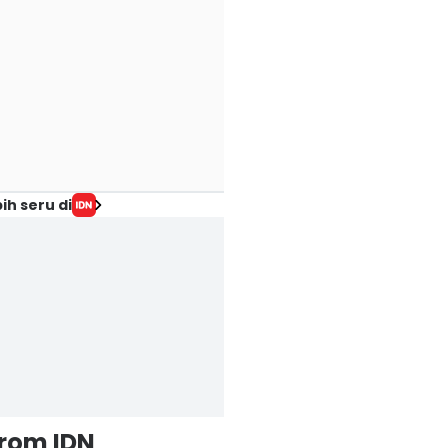
ih seru di
from IDN