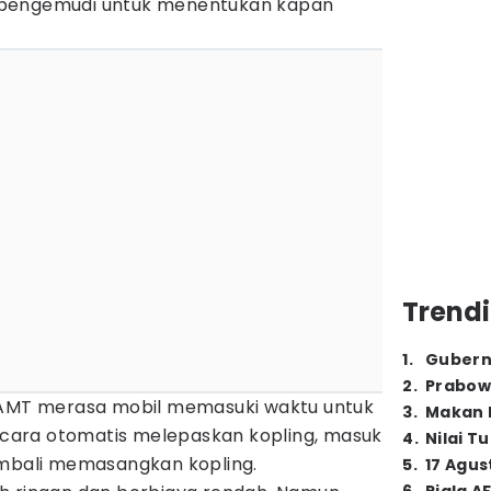
 pengemudi untuk menentukan kapan
Trendi
1
.
Gubern
2
.
Prabow
a AMT merasa mobil memasuki waktu untuk
3
.
Makan B
secara otomatis melepaskan kopling, masuk
4
.
Nilai T
embali memasangkan kopling.
5
.
17 Agus