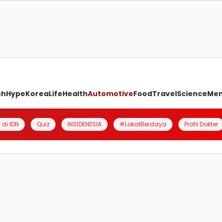
ch
Hype
Korea
Life
Health
Automotive
Food
Travel
Science
Me
 di IDN
Quiz
INSIDENESIA
#LokalBerdaya
Profil Dokter