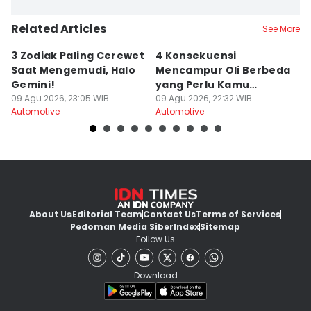
Related Articles
See More
3 Zodiak Paling Cerewet
4 Konsekuensi
L
Saat Mengemudi, Halo
Mencampur Oli Berbeda
P
Gemini!
yang Perlu Kamu
C1
09 Agu 2026, 23:05 WIB
Hindari
09 Agu 2026, 22:32 WIB
09
Automotive
Automotive
Au
About Us
Editorial Team
Contact Us
Terms of Services
Pedoman Media Siber
Index
Sitemap
Follow Us
Download