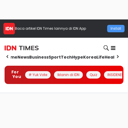
Baca artikel
IDN Times
lainnya di IDN App
Install
Home
News
Business
Sport
Tech
Hype
Korea
Life
Health
Aut
For
# Yuk Vote
Iklanin di IDN
Quiz
INSIDENESIA
You