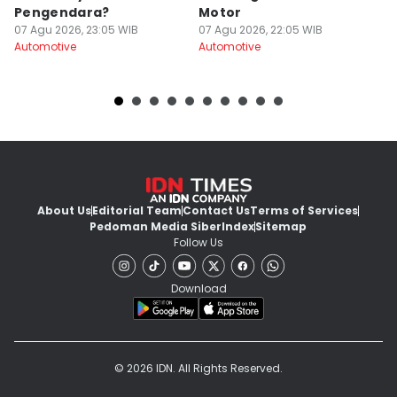
Pengendara?
Motor
s
07 Agu 2026, 23:05 WIB
07 Agu 2026, 22:05 WIB
07
Automotive
Automotive
Au
About Us
Editorial Team
Contact Us
Terms of Services
Pedoman Media Siber
Index
Sitemap
Follow Us
Download
© 2026 IDN. All Rights Reserved.