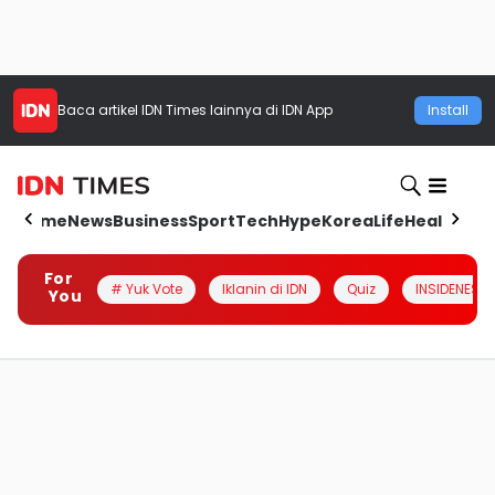
Baca artikel
IDN Times
lainnya di IDN App
Install
Home
News
Business
Sport
Tech
Hype
Korea
Life
Health
Aut
For
# Yuk Vote
Iklanin di IDN
Quiz
INSIDENESIA
You