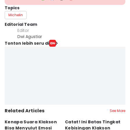
Topics
Michelin
Editorial Team
Editor
Dwi Agustiar
Tonton lebih seru di
Related Articles
See More
Kenapa Suara Klakson
Catat! Ini Batas Tingkat
K
Bisa Menyulut Emosi
Kebisingan Klakson
S