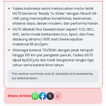
Yadea Indonesia resmi meluncurkan motor listrik
GS70 bertema “Ready To Strike” dengan filosofi UR-
ONE yang menonjolkan konektivitas, keamanan,
efisiensi daya, desain modern, dan performa harian.
GS70 dibekali fitur keselamatan seperti TCS, HDC,
HHC, serta mode berkendara Eco, Sport, dan Free;
didukung dinamo 1.500 watt berkecepatan
maksimal 65 km/jam.
Ditenagai baterai 72V30Ah dengan jarak tempuh
hingga 100 km per pengisian penuh, Yadea GS70
dijual Rp21,9 juta dan hadir bergaransi rangka tiga
tahun serta baterai lima tahun.
This section summary was AI-assisted and reviewed by
our editorial team.
Share Article