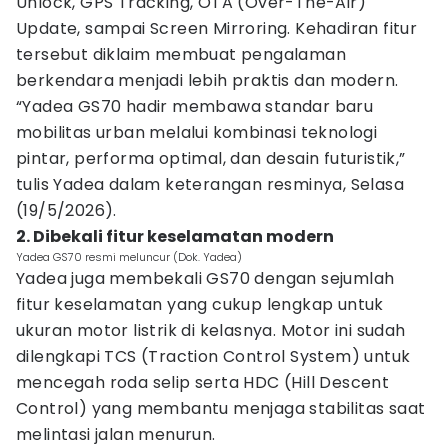
Unlock, GPS Tracking, OTA (Over-The-Air)
Update, sampai Screen Mirroring. Kehadiran fitur
tersebut diklaim membuat pengalaman
berkendara menjadi lebih praktis dan modern.
“Yadea GS70 hadir membawa standar baru
mobilitas urban melalui kombinasi teknologi
pintar, performa optimal, dan desain futuristik,”
tulis Yadea dalam keterangan resminya, Selasa
(19/5/2026).
2. Dibekali fitur keselamatan modern
Yadea GS70 resmi meluncur (Dok. Yadea)
Yadea juga membekali GS70 dengan sejumlah
fitur keselamatan yang cukup lengkap untuk
ukuran motor listrik di kelasnya. Motor ini sudah
dilengkapi TCS (Traction Control System) untuk
mencegah roda selip serta HDC (Hill Descent
Control) yang membantu menjaga stabilitas saat
melintasi jalan menurun.