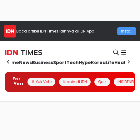
Baca artikel
IDN Times
lainnya di IDN App
Install
Home
News
Business
Sport
Tech
Hype
Korea
Life
Health
Aut
For
# Yuk Vote
Iklanin di IDN
Quiz
INSIDENESIA
You