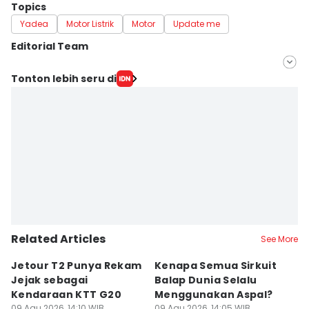
Topics
Yadea
Motor Listrik
Motor
Update me
Editorial Team
Editor
Tonton lebih seru di
Ilyas Listianto Mujib
Editor
Dwi Agustiar
Related Articles
See More
Jetour T2 Punya Rekam
Kenapa Semua Sirkuit
K
Jejak sebagai
Balap Dunia Selalu
B
Kendaraan KTT G20
Menggunakan Aspal?
D
09 Agu 2026, 14:10 WIB
09 Agu 2026, 14:05 WIB
09