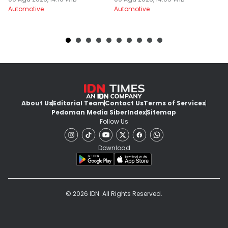
W
Automotive
Automotive
Au
About Us
Editorial Team
Contact Us
Terms of Services
Pedoman Media Siber
Index
Sitemap
Follow Us
Download
© 2026 IDN. All Rights Reserved.