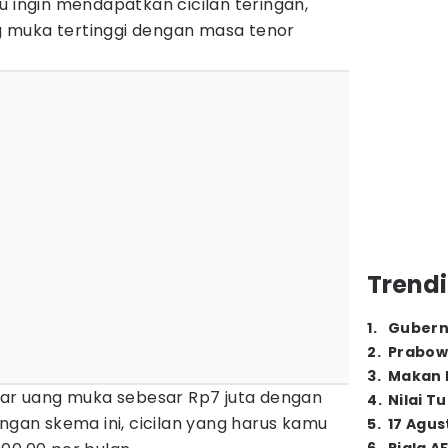
u ingin mendapatkan cicilan teringan,
 muka tertinggi dengan masa tenor
Trendi
1
.
Gubern
2
.
Prabow
3
.
Makan B
r uang muka sebesar Rp7 juta dengan
4
.
Nilai T
engan skema ini, cicilan yang harus kamu
5
.
17 Agus