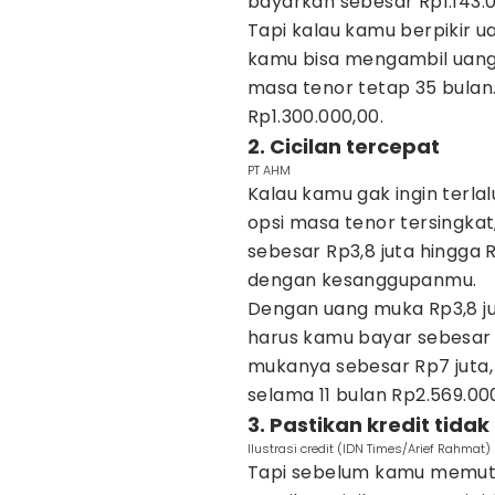
bayarkan sebesar Rp1.143.0
Tapi kalau kamu berpikir u
kamu bisa mengambil uang 
masa tenor tetap 35 bulan.
Rp1.300.000,00.
2. Cicilan tercepat
PT AHM
Kalau kamu gak ingin terla
opsi masa tenor tersingkat
sebesar Rp3,8 juta hingga R
dengan kesanggupanmu.
Dengan uang muka Rp3,8 jut
harus kamu bayar sebesar 
mukanya sebesar Rp7 juta,
selama 11 bulan Rp2.569.00
3. Pastikan kredit tida
Ilustrasi credit (IDN Times/Arief Rahmat)
Tapi sebelum kamu memutu