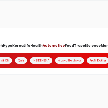
ch
Hype
Korea
Life
Health
Automotive
Food
Travel
Science
Me
 di IDN
Quiz
INSIDENESIA
#LokalBerdaya
Profil Dokter