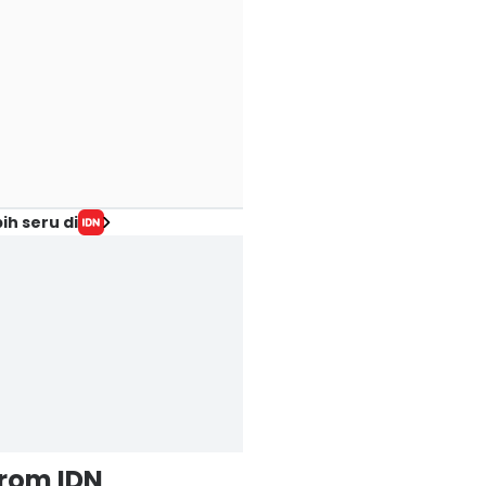
ih seru di
from IDN