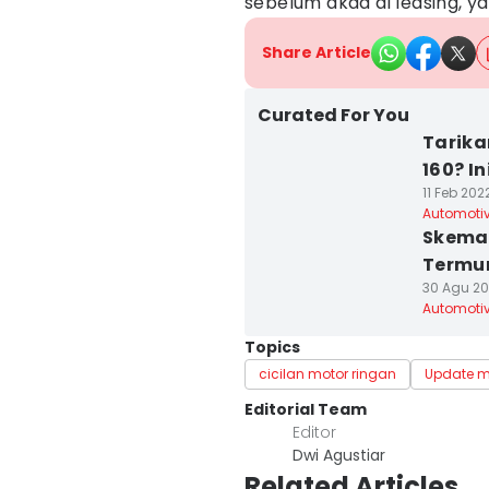
sebelum akad di leasing, ya
Share Article
Curated For You
Tarika
160? I
11 Feb 202
Automoti
Skema 
Termur
30 Agu 20
Automoti
Topics
cicilan motor ringan
Update 
Editorial Team
Editor
Dwi Agustiar
Related Articles