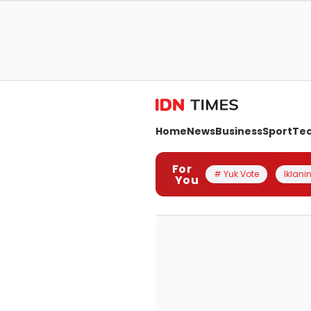
Home
News
Business
Sport
Te
For
# Yuk Vote
Iklanin
You