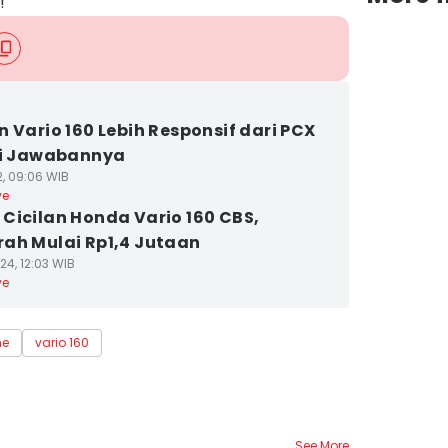
!
n Vario 160 Lebih Responsif dari PCX
ni Jawabannya
2, 09:06 WIB
ve
Cicilan Honda Vario 160 CBS,
ah Mulai Rp1,4 Jutaan
24, 12:03 WIB
ve
me
vario 160
See More