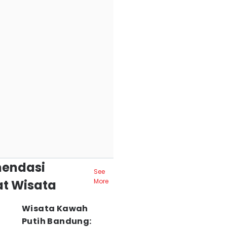
endasi
See
t Wisata
More
Wisata Kawah
Putih Bandung: