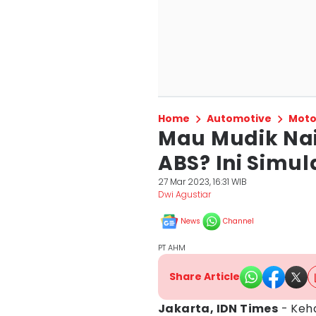
Home
Automotive
Moto
Mau Mudik Nai
ABS? Ini Simul
27 Mar 2023, 16:31 WIB
Dwi Agustiar
News
Channel
PT AHM
Share Article
Jakarta, IDN Times
- Keh