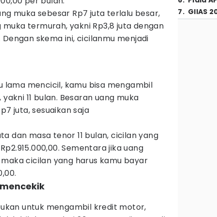
00,00 per bulan.
6
.
Piala A
7
.
GIIAS 2
ang muka sebesar Rp7 juta terlalu besar,
muka termurah, yakni Rp3,8 juta dengan
 Dengan skema ini, cicilanmu menjadi
lu lama mencicil, kamu bisa mengambil
, yakni 11 bulan. Besaran uang muka
p7 juta, sesuaikan saja
a dan masa tenor 11 bulan, cicilan yang
Rp2.915.000,00. Sementara jika uang
 maka cicilan yang harus kamu bayar
0,00.
k mencekik
kan untuk mengambil kredit motor,